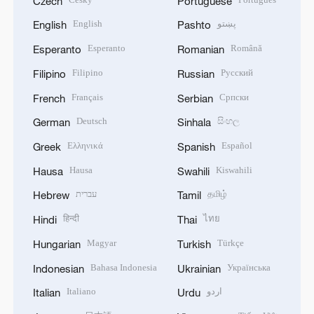
Czech
Portuguese
English
پښتو
English
Pashto
Esperanto
Română
Esperanto
Romanian
Filipino
Русский
Filipino
Russian
Français
Српски
French
Serbian
Deutsch
සිංහල
German
Sinhala
Ελληνικά
Español
Greek
Spanish
Hausa
Kiswahili
Hausa
Swahili
עברית
தமிழ்
Hebrew
Tamil
हिन्दी
ไทย
Hindi
Thai
Magyar
Türkçe
Hungarian
Turkish
Bahasa Indonesia
Українська
Indonesian
Ukrainian
Italiano
اردو
Italian
Urdu