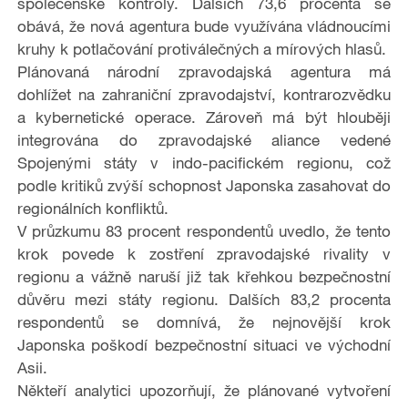
společenské kontroly. Dalších 73,6 procenta se
obává, že nová agentura bude využívána vládnoucími
kruhy k potlačování protiválečných a mírových hlasů.
Plánovaná národní zpravodajská agentura má
dohlížet na zahraniční zpravodajství, kontrarozvědku
a kybernetické operace. Zároveň má být hlouběji
integrována do zpravodajské aliance vedené
Spojenými státy
v indo-pacifickém regionu, což
podle kritiků zvýší schopnost Japonska zasahovat do
regionálních konfliktů.
V průzkumu 83 procent respondentů uvedlo, že tento
krok povede k zostření zpravodajské rivality v
regionu a vážně naruší již tak křehkou bezpečnostní
důvěru mezi státy regionu. Dalších 83,2 procenta
respondentů se domnívá, že nejnovější krok
Japonska poškodí bezpečnostní situaci ve východní
Asii.
Někteří analytici upozorňují, že plánované vytvoření