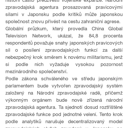
zpravodajská agentura prosazovaná pravicovými
silami v
Japonsku
podle kritiků může japonskou
společnost znovu přivést na cestu zahraniční agrese.
Globální průzkum, který provedla
China Global
Television Network
, ukázal, že 84,8 procenta
respondentů považuje snahy japonských pravicových
sil o posílení zpravodajských funkcí za další
nebezpečný krok směrem k novému militarismu, jenž
si podle nich vyžaduje vysokou pozornost
mezinárodního společenství.
Podle zákona schváleného ve středu japonským
parlamentem bude vytvořen zpravodajský systém
založený na Národní zpravodajské radě, přičemž
výkonným orgánem bude nově zřízená národní
zpravodajská agentura. Ta sjednotí dosud roztříštěné
zpravodajské funkce pod jednotné velení. Tento krok
podle analytiků narušuje decentralizovaný model