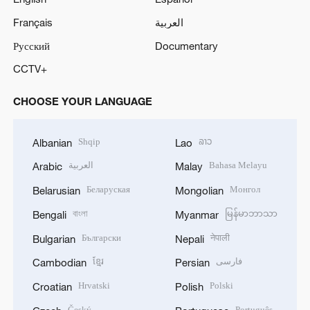
Français
العربية
Русский
Documentary
CCTV+
CHOOSE YOUR LANGUAGE
Shqip
ລາວ
Albanian
Lao
العربية
Bahasa Melayu
Arabic
Malay
Беларуская
Монгол
Belarusian
Mongolian
বাংলা
မြန်မာဘာသာ
Bengali
Myanmar
Български
नेपाली
Bulgarian
Nepali
ខ្មែរ
فارسی
Cambodian
Persian
Hrvatski
Polski
Croatian
Polish
Český
Português