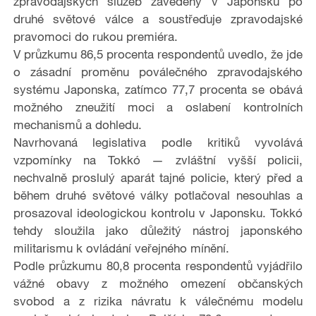
zpravodajských služeb zavedený v Japonsku po
druhé světové válce a soustřeďuje zpravodajské
pravomoci do rukou premiéra.
V průzkumu 86,5 procenta respondentů uvedlo, že jde
o zásadní proměnu poválečného zpravodajského
systému Japonska, zatímco 77,7 procenta se obává
možného zneužití moci a oslabení kontrolních
mechanismů a dohledu.
Navrhovaná legislativa podle kritiků vyvolává
vzpomínky na Tokkó — zvláštní vyšší policii,
nechvalně proslulý aparát tajné policie, který před a
během druhé světové války potlačoval nesouhlas a
prosazoval ideologickou kontrolu v Japonsku. Tokkó
tehdy sloužila jako důležitý nástroj japonského
militarismu k ovládání veřejného mínění.
Podle průzkumu 80,8 procenta respondentů vyjádřilo
vážné obavy z možného omezení občanských
svobod a z rizika návratu k válečnému modelu