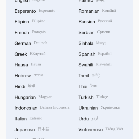
English
Pashto
Esperanto
Română
Esperanto
Romanian
Filipino
Русский
Filipino
Russian
Français
Српски
French
Serbian
Deutsch
සිංහල
German
Sinhala
Ελληνικά
Español
Greek
Spanish
Hausa
Kiswahili
Hausa
Swahili
עברית
தமிழ்
Hebrew
Tamil
हिन्दी
ไทย
Hindi
Thai
Magyar
Türkçe
Hungarian
Turkish
Bahasa Indonesia
Українська
Indonesian
Ukrainian
Italiano
اردو
Italian
Urdu
日本語
Tiếng Việt
Japanese
Vietnamese