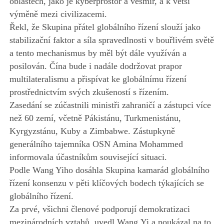
oblastech, jako je kyberprostor a vesmír, a k větší
výměně mezi civilizacemi.
Řekl, že Skupina přátel globálního řízení slouží jako
stabilizační faktor a síla spravedlnosti v bouřlivém světě
a tento mechanismus by měl být dále využíván a
posilován. Čína bude i nadále dodržovat prapor
multilateralismu a přispívat ke globálnímu řízení
prostřednictvím svých zkušeností s řízením.
Zasedání se zúčastnili ministři zahraničí a zástupci více
než 60 zemí, včetně Pákistánu, Turkmenistánu,
Kyrgyzstánu, Kuby a Zimbabwe. Zástupkyně
generálního tajemníka OSN Amina Mohammed
informovala účastníkům související situaci.
Podle Wang Yiho dosáhla Skupina kamarád globálního
řízení konsenzu v pěti klíčových bodech týkajících se
globálního řízení.
Za prvé, všichni členové podporují demokratizaci
mezinárodních vztahů, uvedl Wang Yi a poukázal na to,