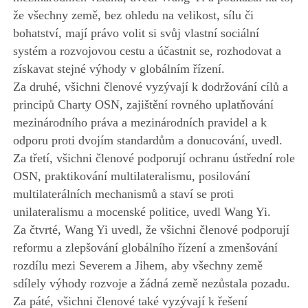
že všechny země, bez ohledu na velikost, sílu či
bohatství, mají právo volit si svůj vlastní sociální
systém a rozvojovou cestu a účastnit se, rozhodovat a
získavat stejné výhody v globálním řízení.
Za druhé, všichni členové vyzývají k dodržování cílů a
principů Charty OSN, zajištění rovného uplatňování
mezinárodního práva a mezinárodních pravidel a k
odporu proti dvojím standardům a donucování, uvedl.
Za třetí, všichni členové podporují ochranu ústřední role
OSN, praktikování multilateralismu, posilování
multilaterálních mechanismů a staví se proti
unilateralismu a mocenské politice, uvedl Wang Yi.
Za čtvrté, Wang Yi uvedl, že všichni členové podporují
reformu a zlepšování globálního řízení a zmenšování
rozdílu mezi Severem a Jihem, aby všechny země
sdílely výhody rozvoje a žádná země nezůstala pozadu.
Za páté, všichni členové také vyzývají k řešení