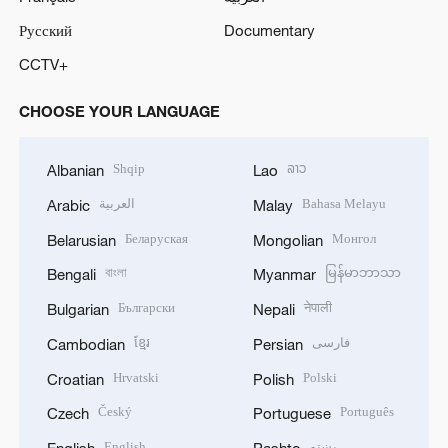
Русский
Documentary
CCTV+
CHOOSE YOUR LANGUAGE
Shqip
ລາວ
Albanian
Lao
العربية
Bahasa Melayu
Arabic
Malay
Беларуская
Монгол
Belarusian
Mongolian
বাংলা
မြန်မာဘာသာ
Bengali
Myanmar
Български
नेपाली
Bulgarian
Nepali
ខ្មែរ
فارسی
Cambodian
Persian
Hrvatski
Polski
Croatian
Polish
Český
Português
Czech
Portuguese
English
پښتو