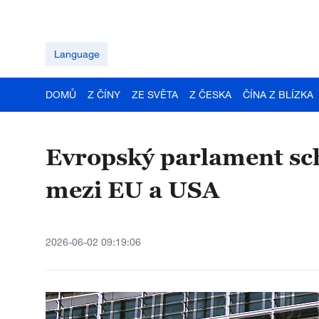
Language
DOMŮ
Z ČÍNY
ZE SVĚTA
Z ČESKA
ČÍNA Z BLÍZKA
Evropský parlament sc
mezi EU a USA
2026-06-02 09:19:06