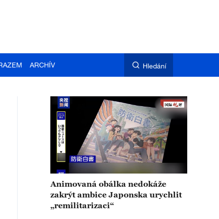
RAZEM
ARCHÍV
Hledání
Animovaná obálka nedokáže
zakrýt ambice Japonska urychlit
„remilitarizaci“