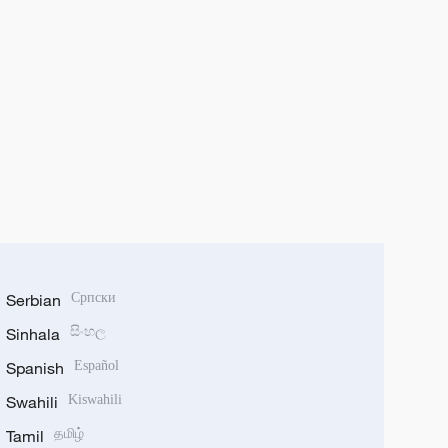
Serbian
Српски
Sinhala
සිංහල
Spanish
Español
Swahili
Kiswahili
Tamil
தமிழ்