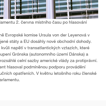
mentu​ 2. června místního času​ po hlasování
ně Evropské komise Ursula von der Leyenová​ v
pojené státy a EU dosáhly nové obchodní dohody​.
 kvůli napětí v transatlantických vztazích, které
upení Grónska​ (autonomního území Dánska) a
rozsáhlé celní sazby americké vlády za protiprávní.
ment hlasoval podmíněnou podporu​ provádění
ních opatřeních. V květnu​ letošního roku členské
arlamentu.