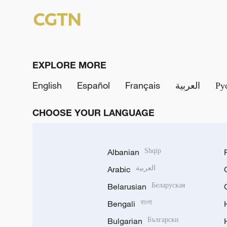
EXPLORE MORE
English
Español
Français
العربية
Ру
CHOOSE YOUR LANGUAGE
Albanian
Shqip
Arabic
العربية
Belarusian
Беларуская
Bengali
বাংলা
Bulgarian
Български