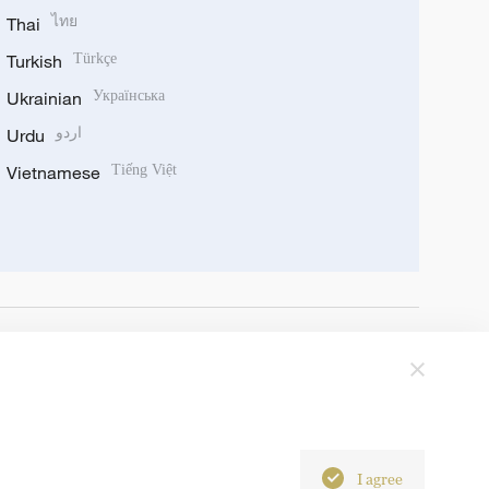
Thai
ไทย
Turkish
Türkçe
Ukrainian
Українська
Urdu
اردو
Vietnamese
Tiếng Việt
I agree
6