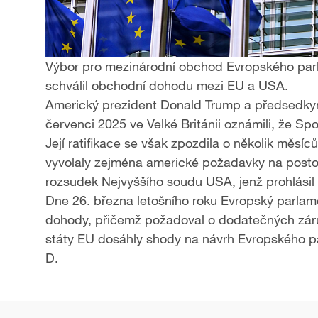
Výbor pro mezinárodní obchod Evropského parla
schválil obchodní dohodu mezi EU a USA.
Americký prezident Donald Trump​ a předsedky
červenci 2025 ve Velké Británii oznámili, že S
Její ratifikace se však zpozdila o několik měsíců
vyvolaly zejména americké požadavky na posto
rozsudek Nejvyššího soudu USA, jenž prohlásil 
Dne 26. března letošního roku​ Evropský parla
dohody, přičemž požadoval o dodatečných záruč
státy EU dosáhly shody na návrh Evropského p
D.