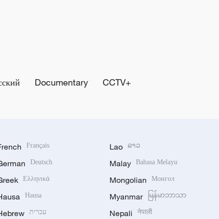
сский
Documentary
CCTV+
French
Français
Lao
ລາວ
German
Deutsch
Malay
Bahasa Melayu
Greek
Ελληνικά
Mongolian
Монгол
Hausa
Hausa
Myanmar
မြန်မာဘာသာ
Hebrew
עברית
Nepali
नेपाली