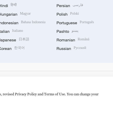
Hindi
हिन्दी
Persian
فارسی
Hungarian
Magyar
Polish
Polski
Indonesian
Bahasa Indonesia
Portuguese
Português
Italian
Italiano
Pashto
پښتو
Japanese
日本語
Romanian
Română
Korean
한국어
Russian
Русский
es, revised Privacy Policy and Terms of Use. You can change your
备 11010502050052号
Disinformation report hotline: 010-8506146