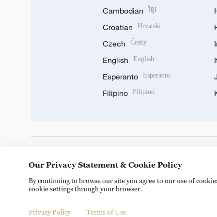
Cambodian
ខ្មែរ
Croatian
Hrvatski
Czech
Český
English
English
Esperanto
Esperanto
Filipino
Filipino
DOWNLOAD OUR APP
Our Privacy Statement & Cookie Policy
By continuing to browse our site you agree to our use of cooki
cookie settings through your browser.
Privacy Policy
Terms of Use
Copyright © 2024 CGTN.
京ICP备20000184号
京公网安