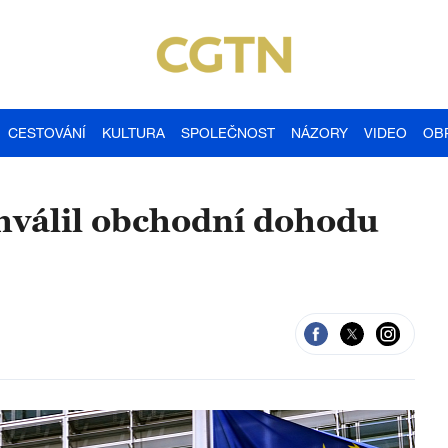
CESTOVÁNÍ
KULTURA
SPOLEČNOST
NÁZORY
VIDEO
OB
hválil obchodní dohodu