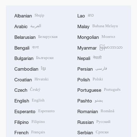
Shqip
ລາວ
Albanian
Lao
العربية
Bahasa Melayu
Arabic
Malay
Беларуская
Монгол
Belarusian
Mongolian
বাংলা
မြန်မာဘာသာ
Bengali
Myanmar
Български
नेपाली
Bulgarian
Nepali
ខ្មែរ
فارسی
Cambodian
Persian
Hrvatski
Polski
Croatian
Polish
Český
Português
Czech
Portuguese
English
پښتو
English
Pashto
Esperanto
Română
Esperanto
Romanian
Filipino
Русский
Filipino
Russian
Français
Српски
French
Serbian