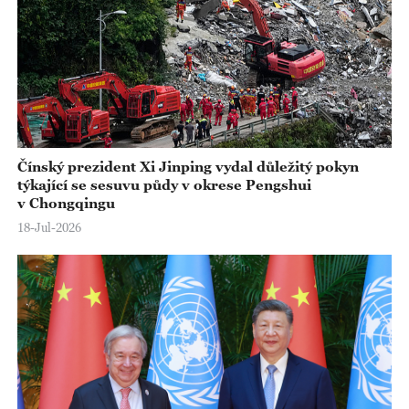
Čínský prezident Xi Jinping vydal důležitý pokyn
týkající se sesuvu půdy v okrese Pengshui
v Chongqingu
18-Jul-2026