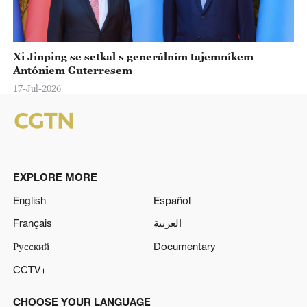
Xi Jinping se setkal s generálním tajemníkem
Antóniem Guterresem
17-Jul-2026
EXPLORE MORE
English
Español
Français
العربية
Русский
Documentary
CCTV+
CHOOSE YOUR LANGUAGE