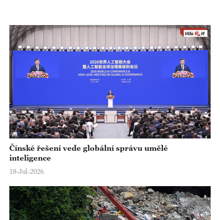
l
a
y
V
i
d
e
Čínské řešení vede globální správu umělé
inteligence
o
18-Jul-2026