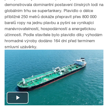
demonstrovala dominantní postavení čínských lodí na
globálním trhu se supertankery. Plavidlo o délce
přibližně 250 metrů dokáže přepravit přes 800 000
barelů ropy na jednu plavbu a pyšní se vynikající
manévrovatelností, hospodárností a energetickou
účinností. Podle stavitele bylo plavidlo díky výhodám
hromadné výroby dodáno 164 dní před termínem
smluvní uzávěrky.
P