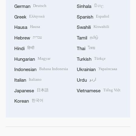
Deutsch
සිංහල
German
Sinhala
Ελληνικά
Español
Greek
Spanish
Hausa
Kiswahili
Hausa
Swahili
עברית
தமிழ்
Hebrew
Tamil
हिन्दी
ไทย
Hindi
Thai
Magyar
Türkçe
Hungarian
Turkish
Bahasa Indonesia
Українська
Indonesian
Ukrainian
Italiano
اردو
Italian
Urdu
日本語
Tiếng Việt
Japanese
Vietnamese
한국어
Korean