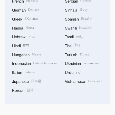
Français
Српски
French
Serbian
Deutsch
සිංහල
German
Sinhala
Ελληνικά
Español
Greek
Spanish
Hausa
Kiswahili
Hausa
Swahili
עברית
தமிழ்
Hebrew
Tamil
हिन्दी
ไทย
Hindi
Thai
Magyar
Türkçe
Hungarian
Turkish
Bahasa Indonesia
Українська
Indonesian
Ukrainian
Italiano
اردو
Italian
Urdu
日本語
Tiếng Việt
Japanese
Vietnamese
한국어
Korean