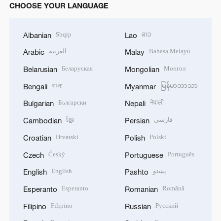
CHOOSE YOUR LANGUAGE
Shqip
ລາວ
Albanian
Lao
العربية
Bahasa Melayu
Arabic
Malay
Беларуская
Монгол
Belarusian
Mongolian
বাংলা
မြန်မာဘာသာ
Bengali
Myanmar
Български
नेपाली
Bulgarian
Nepali
ខ្មែរ
فارسی
Cambodian
Persian
Hrvatski
Polski
Croatian
Polish
Český
Português
Czech
Portuguese
English
پښتو
English
Pashto
Esperanto
Română
Esperanto
Romanian
Filipino
Русский
Filipino
Russian