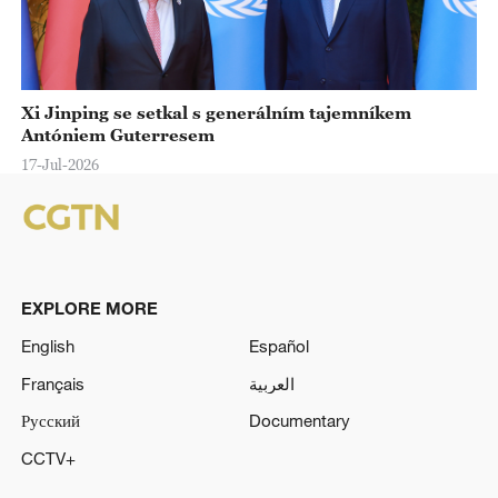
Xi Jinping se setkal s generálním tajemníkem
Antóniem Guterresem
17-Jul-2026
EXPLORE MORE
English
Español
Français
العربية
Русский
Documentary
CCTV+