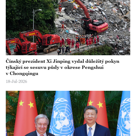
Čínský prezident Xi Jinping vydal důležitý pokyn
týkající se sesuvu půdy v okrese Pengshui
v Chongqingu
18-Jul-2026