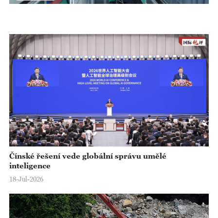
l
a
y
V
i
d
e
Čínské řešení vede globální správu umělé
inteligence
o
18-Jul-2026