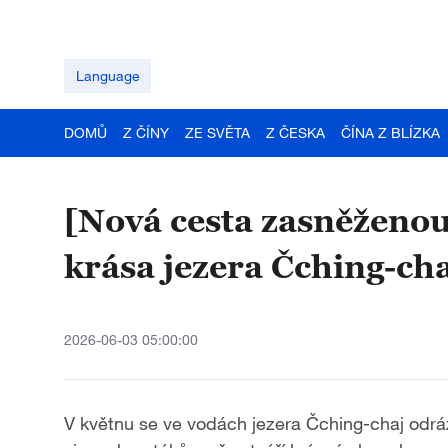
Language
DOMŮ
Z ČÍNY
ZE SVĚTA
Z ČESKA
ČÍNA Z BLÍZKA
[Nová cesta zasněženou
krása jezera Čching-ch
2026-06-03 05:00:00
V květnu se ve vodách jezera Čching-chaj odráž