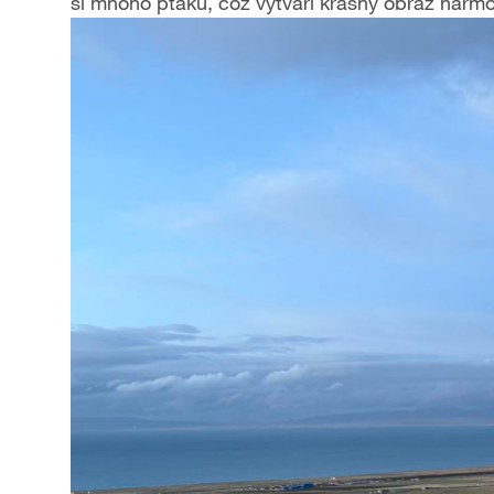
si mnoho ptáků, což vytváří krásný obraz harmon