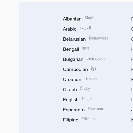
Albanian
Shqip
Arabic
العربية
Belarusian
Беларуская
Bengali
বাংলা
Bulgarian
Български
Cambodian
ខ្មែរ
Croatian
Hrvatski
Czech
Český
English
English
Esperanto
Esperanto
Filipino
Filipino