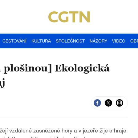
CESTOVÁNÍ
KULTURA
SPOLEČNOST
NÁZORY
VIDEO
OB
 plošinou] Ekologická
aj
ejí vzdálené zasněžené hory a v jezeře žije a hraje