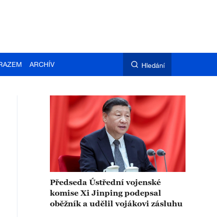
RAZEM
ARCHÍV
Hledání
Předseda Ústřední vojenské
komise Xi Jinping podepsal
oběžník a udělil vojákovi zásluhu