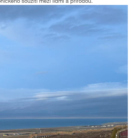
ického soužití mezi lidmi a přírodou.