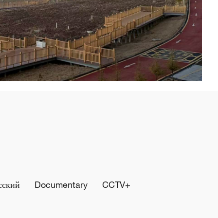
сский
Documentary
CCTV+