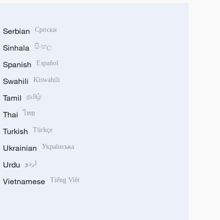
Serbian
Српски
Sinhala
සිංහල
Spanish
Español
Swahili
Kiswahili
Tamil
தமிழ்
Thai
ไทย
Turkish
Türkçe
Ukrainian
Українська
Urdu
اردو
Vietnamese
Tiếng Việt