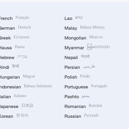
French
Français
Lao
ລາວ
German
Deutsch
Malay
Bahasa Melayu
Greek
Ελληνικά
Mongolian
Монгол
Hausa
Hausa
Myanmar
မြန်မာဘာသာ
Hebrew
עברית
Nepali
नेपाली
Hindi
हिन्दी
Persian
فارسی
Hungarian
Magyar
Polish
Polski
Indonesian
Bahasa Indonesia
Portuguese
Português
Italian
Italiano
Pashto
پښتو
Japanese
日本語
Romanian
Română
Korean
한국어
Russian
Русский