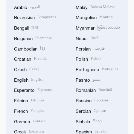
العربية
Bahasa Melayu
Arabic
Malay
Беларуская
Монгол
Belarusian
Mongolian
বাংলা
မြန်မာဘာသာ
Bengali
Myanmar
Български
नेपाली
Bulgarian
Nepali
ខ្មែរ
فارسی
Cambodian
Persian
Hrvatski
Polski
Croatian
Polish
Český
Português
Czech
Portuguese
English
پښتو
English
Pashto
Esperanto
Română
Esperanto
Romanian
Filipino
Русский
Filipino
Russian
Français
Српски
French
Serbian
Deutsch
සිංහල
German
Sinhala
Ελληνικά
Español
Greek
Spanish