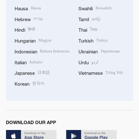
Hausa
Kiswahili
Hausa
Swahili
עברית
தமிழ்
Hebrew
Tamil
हिन्दी
ไทย
Hindi
Thai
Magyar
Türkçe
Hungarian
Turkish
Bahasa Indonesia
Українська
Indonesian
Ukrainian
Italiano
اردو
Italian
Urdu
日本語
Tiếng Việt
Japanese
Vietnamese
한국어
Korean
DOWNLOAD OUR APP