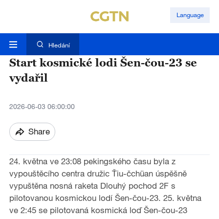
Language
Hledání
Start kosmické lodi Šen-čou-23 se
vydařil
2026-06-03 06:00:00
Share
24. května ve 23:08 pekingského času byla z
vypouštěcího centra družic Ťiu-čchüan úspěšně
vypuštěna nosná raketa Dlouhý pochod 2F s
pilotovanou kosmickou lodí Šen-čou-23. 25. května
ve 2:45 se pilotovaná kosmická loď Šen-čou-23