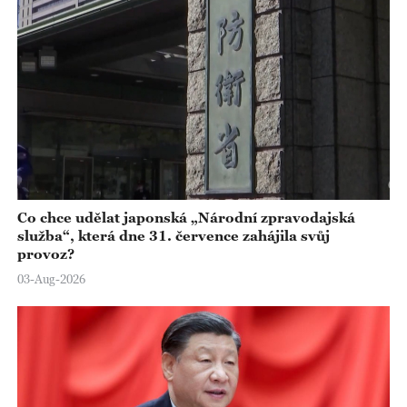
a
y
V
i
d
e
Co chce udělat japonská „Národní zpravodajská
služba“, která dne 31. července zahájila svůj
o
provoz?
03-Aug-2026