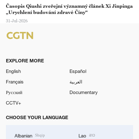
Časopis Qiushi zveřejní významný článek Xi Jinpinga
„Urychlení budování zdravé Číny“
31-Jul-2026
EXPLORE MORE
English
Español
Français
العربية
Русский
Documentary
CCTV+
CHOOSE YOUR LANGUAGE
Shqip
ລາວ
Albanian
Lao