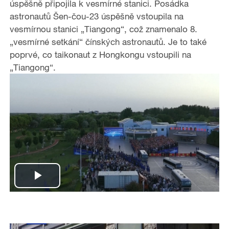
úspěšně připojila k vesmírné stanici. Posádka
astronautů Šen-čou-23 úspěšně vstoupila na
vesmírnou stanici „Tiangong“, což znamenalo 8.
„vesmírné setkání“ čínských astronautů. Je to také
poprvé, co taikonaut z Hongkongu vstoupili na
„Tiangong“.
P
l