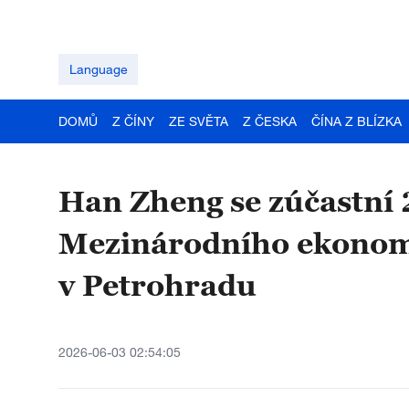
Language
DOMŮ
Z ČÍNY
ZE SVĚTA
Z ČESKA
ČÍNA Z BLÍZKA
Han Zheng se zúčastní 
Mezinárodního ekonom
v Petrohradu
2026-06-03 02:54:05