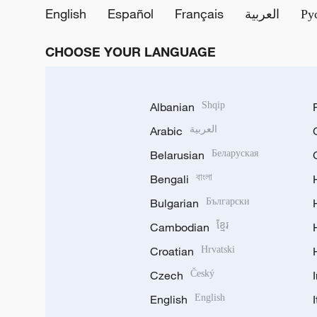
English
Español
Français
العربية
Ру
CHOOSE YOUR LANGUAGE
Albanian
Shqip
Arabic
العربية
Belarusian
Беларуская
Bengali
বাংলা
Bulgarian
Български
Cambodian
ខ្មែរ
Croatian
Hrvatski
Czech
Český
English
English