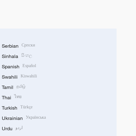
Serbian
Српски
Sinhala
සිංහල
Spanish
Español
Swahili
Kiswahili
Tamil
தமிழ்
Thai
ไทย
Turkish
Türkçe
Ukrainian
Українська
Urdu
اردو