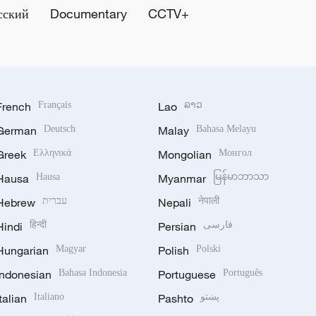
сский
Documentary
CCTV+
French
Français
Lao
ລາວ
German
Deutsch
Malay
Bahasa Melayu
Greek
Ελληνικά
Mongolian
Монгол
Hausa
Hausa
Myanmar
မြန်မာဘာသာ
Hebrew
עברית
Nepali
नेपाली
Hindi
हिन्दी
Persian
فارسی
Hungarian
Magyar
Polish
Polski
Indonesian
Bahasa Indonesia
Portuguese
Português
Italian
Italiano
Pashto
پښتو