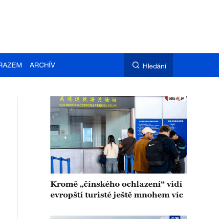
RAZEM
ARCHÍV
Hledání
Kromě „čínského ochlazení“ vidí
evropští turisté ještě mnohem víc