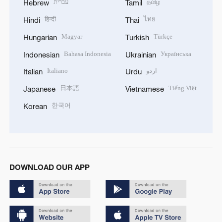
עברית
தமிழ்
Hebrew
Tamil
हिन्दी
ไทย
Hindi
Thai
Magyar
Türkçe
Hungarian
Turkish
Bahasa Indonesia
Українська
Indonesian
Ukrainian
Italiano
اردو
Italian
Urdu
日本語
Tiếng Việt
Japanese
Vietnamese
한국어
Korean
DOWNLOAD OUR APP