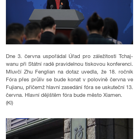
Dne 3. června uspořádal Úřad pro záležitosti Tchaj-
wanu při Státní radě pravidelnou tiskovou konferenci.
Mluvčí Zhu Fenglian na dotaz uvedla, že 18. ročník
Fóra přes průliv se bude konat v polovině června ve
Fujianu, přičemž hlavní zasedání fóra se uskuteční 13.
června. Hlavní dějištěm fóra bude město Xiamen.
(Kl)