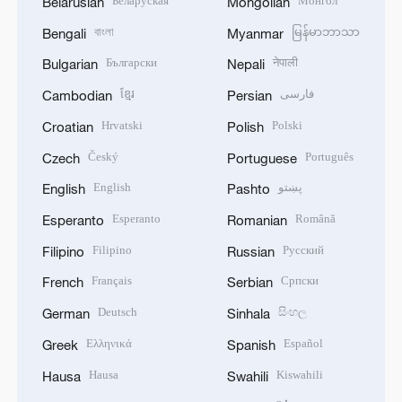
Беларуская
Монгол
Belarusian
Mongolian
বাংলা
မြန်မာဘာသာ
Bengali
Myanmar
Български
नेपाली
Bulgarian
Nepali
ខ្មែរ
فارسی
Cambodian
Persian
Hrvatski
Polski
Croatian
Polish
Český
Português
Czech
Portuguese
English
پښتو
English
Pashto
Esperanto
Română
Esperanto
Romanian
Filipino
Русский
Filipino
Russian
Français
Српски
French
Serbian
Deutsch
සිංහල
German
Sinhala
Ελληνικά
Español
Greek
Spanish
Hausa
Kiswahili
Hausa
Swahili