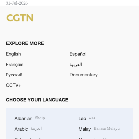
31-Jul-2026
EXPLORE MORE
English
Español
Français
العربية
Русский
Documentary
CCTV+
CHOOSE YOUR LANGUAGE
Shqip
ລາວ
Albanian
Lao
العربية
Bahasa Melayu
Arabic
Malay