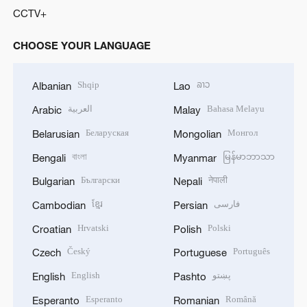
CCTV+
CHOOSE YOUR LANGUAGE
Shqip
ລາວ
Albanian
Lao
العربية
Bahasa Melayu
Arabic
Malay
Беларуская
Монгол
Belarusian
Mongolian
বাংলা
မြန်မာဘာသာ
Bengali
Myanmar
Български
नेपाली
Bulgarian
Nepali
ខ្មែរ
فارسی
Cambodian
Persian
Hrvatski
Polski
Croatian
Polish
Český
Português
Czech
Portuguese
English
پښتو
English
Pashto
Esperanto
Română
Esperanto
Romanian