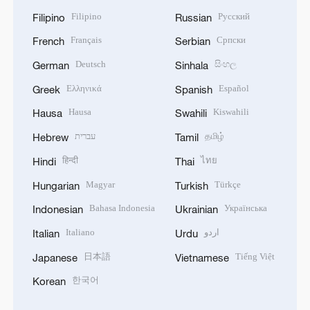
Filipino
Русский
Filipino
Russian
Français
Српски
French
Serbian
Deutsch
සිංහල
German
Sinhala
Ελληνικά
Español
Greek
Spanish
Hausa
Kiswahili
Hausa
Swahili
עברית
தமிழ்
Hebrew
Tamil
हिन्दी
ไทย
Hindi
Thai
Magyar
Türkçe
Hungarian
Turkish
Bahasa Indonesia
Українська
Indonesian
Ukrainian
Italiano
اردو
Italian
Urdu
日本語
Tiếng Việt
Japanese
Vietnamese
한국어
Korean