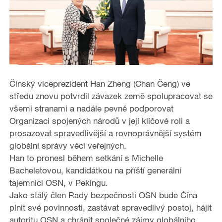
Čínský viceprezident Han Zheng (Chan Čeng) ve
středu znovu potvrdil závazek země spolupracovat se
všemi stranami a nadále pevně podporovat
Organizaci spojených národů v její klíčové roli a
prosazovat spravedlivější a rovnoprávnější systém
globální správy věcí veřejných.
Han to pronesl během setkání s Michelle
Bacheletovou, kandidátkou na příští generální
tajemnici OSN, v Pekingu.
Jako stálý člen Rady bezpečnosti OSN bude Čína
plnit své povinnosti, zastávat spravedlivý postoj, hájit
autoritu OSN a chránit společné zájmy globálního