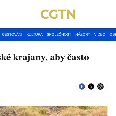
CESTOVÁNÍ
KULTURA
SPOLEČNOST
NÁZORY
VIDEO
OB
ké krajany, aby často