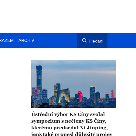
RAZEM
ARCHÍV
Hledání
Ústřední výbor KS Číny svolal
sympozium s nečleny KS Číny,
kterému předsedal Xi Jinping,
jenž také pronesl důležitý projev