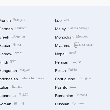
French
Français
Lao
ລາວ
German
Deutsch
Malay
Bahasa Melayu
Greek
Ελληνικά
Mongolian
Монгол
Hausa
Hausa
Myanmar
မြန်မာဘာသာ
Hebrew
עברית
Nepali
नेपाली
Hindi
हिन्दी
Persian
فارسی
Hungarian
Magyar
Polish
Polski
Indonesian
Bahasa Indonesia
Portuguese
Português
Italian
Italiano
Pashto
پښتو
Japanese
日本語
Romanian
Română
Korean
한국어
Russian
Русский