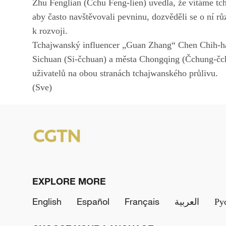
Zhu Fenglian (Čchu Feng-lien) uvedla, že vítáme tc
aby často navštěvovali pevninu, dozvěděli se o ní růz
k rozvoji.
Tchajwanský influencer „Guan Zhang“ Chen Chih-han
Sichuan (Si-čchuan) a města Chongqing (Čchung-čch
uživatelů na obou stranách tchajwanského průlivu.
(Sve)
EXPLORE MORE
English
Español
Français
العربية
Ру