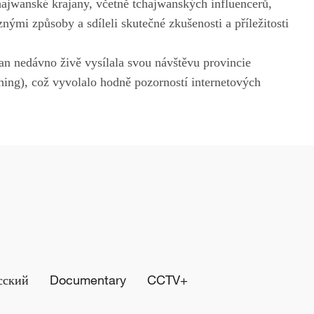
hajwanské krajany, včetně tchajwanských influencerů,
nými způsoby a sdíleli skutečné zkušenosti a příležitosti
 nedávno živě vysílala svou návštěvu provincie
ing), což vyvolalo hodně pozorností internetových
сский
Documentary
CCTV+