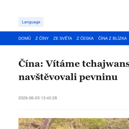
Language
DOMŮ
Z ČÍNY
ZE SVĚTA
Z ČESKA
ČÍNA Z BLÍZKA
Čína: Vítáme tchajwans
navštěvovali pevninu
2026-06-03 13:42:28