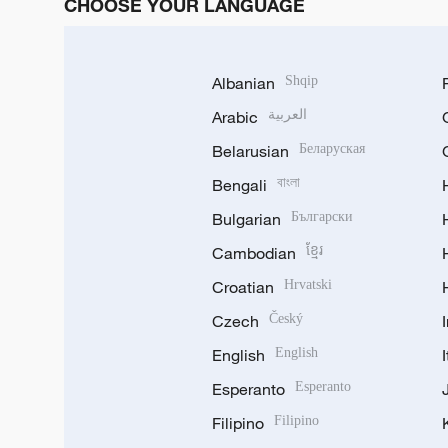
CHOOSE YOUR LANGUAGE
Albanian
Shqip
Arabic
العربية
Belarusian
Беларуская
Bengali
বাংলা
Bulgarian
Български
Cambodian
ខ្មែរ
Croatian
Hrvatski
Czech
Český
English
English
Esperanto
Esperanto
Filipino
Filipino