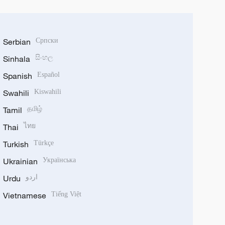
Serbian
Српски
Sinhala
සිංහල
Spanish
Español
Swahili
Kiswahili
Tamil
தமிழ்
Thai
ไทย
Turkish
Türkçe
Ukrainian
Українська
Urdu
اردو
Vietnamese
Tiếng Việt