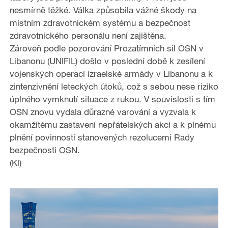
nesmírně těžké. Válka způsobila vážné škody na
místním zdravotnickém systému a bezpečnost
zdravotnického personálu není zajištěna.
Zároveň podle pozorování Prozatímních sil OSN v
Libanonu (UNIFIL) došlo v poslední době k zesílení
vojenských operací izraelské armády v Libanonu a k
zintenzivnění leteckých útoků, což s sebou nese riziko
úplného vymknutí situace z rukou. V souvislosti s tím
OSN znovu vydala důrazné varování a vyzvala k
okamžitému zastavení nepřátelských akcí a k plnému
plnění povinností stanovených rezolucemi Rady
bezpečnosti OSN.
(Kl)