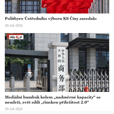
Politbyro Ústředního výboru KS Číny zasedalo
30-Jul-2026
Mediální humbuk kolem „nadměrné kapacity“ se
neudrží, svět sdílí „čínskou příležitost 2.0“
29-Jul-2026