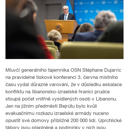
Mluvčí generálního tajemníka OSN Stéphane Dujarric
na pravidelné tiskové konferenci 3. června místního
času vydal důrazné varování, že v důsledku eskalace
konfliktu na libanonsko-izraelské hranici prudce
stoupá počet vnitřně vysídlených osob v Libanonu.
Jen na jižním předměstí Bejrútu bylo kvůli
evakuačnímu rozkazu izraelské armády nuceno
opustit své domovy přibližně 200 000 lidí. Uprchlické
tábory jsou přeplněné a podmínky v nich jsou