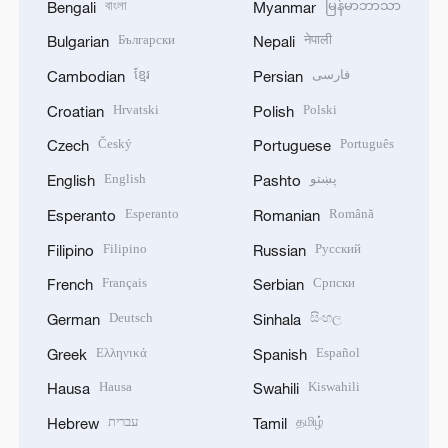
বাংলা
မြန်မာဘာသာ
Bengali
Myanmar
Български
नेपाली
Bulgarian
Nepali
ខ្មែរ
فارسی
Cambodian
Persian
Hrvatski
Polski
Croatian
Polish
Český
Português
Czech
Portuguese
English
پښتو
English
Pashto
Esperanto
Română
Esperanto
Romanian
Filipino
Русский
Filipino
Russian
Français
Српски
French
Serbian
Deutsch
සිංහල
German
Sinhala
Ελληνικά
Español
Greek
Spanish
Hausa
Kiswahili
Hausa
Swahili
עברית
தமிழ்
Hebrew
Tamil