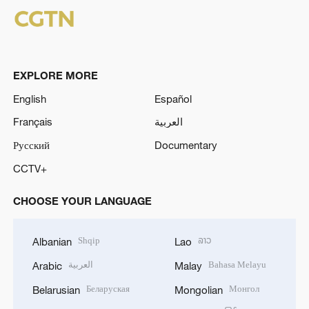
EXPLORE MORE
English
Español
Français
العربية
Русский
Documentary
CCTV+
CHOOSE YOUR LANGUAGE
Shqip
ລາວ
Albanian
Lao
العربية
Bahasa Melayu
Arabic
Malay
Беларуская
Монгол
Belarusian
Mongolian