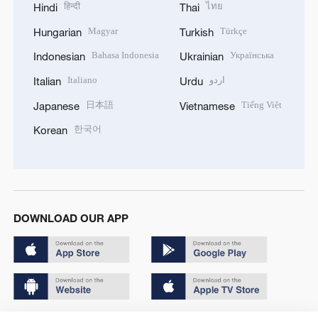
हिन्दी
ไทย
Hindi
Thai
Magyar
Türkçe
Hungarian
Turkish
Bahasa Indonesia
Українська
Indonesian
Ukrainian
Italiano
اردو
Italian
Urdu
日本語
Tiếng Việt
Japanese
Vietnamese
한국어
Korean
DOWNLOAD OUR APP