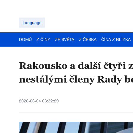
Language
DOMŮ
Z ČÍNY
ZE SVĚTA
Z ČESKA
ČÍNA Z BLÍZKA
Rakousko a další čtyři 
nestálými členy Rady 
2026-06-04 03:32:29