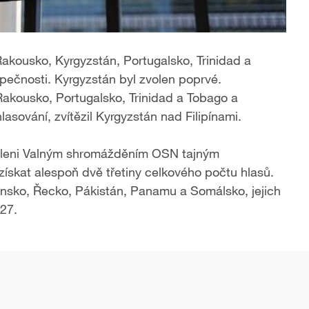
akousko, Kyrgyzstán, Portugalsko, Trinidad a
ečnosti. Kyrgyzstán byl zvolen poprvé.
Rakousko, Portugalsko, Trinidad a Tobago a
sování, zvítězil Kyrgyzstán nad Filipínami.
voleni Valným shromážděním OSN tajným
ískat alespoň dvě třetiny celkového počtu hlasů.
nsko, Řecko, Pákistán, Panamu a Somálsko, jejich
27.