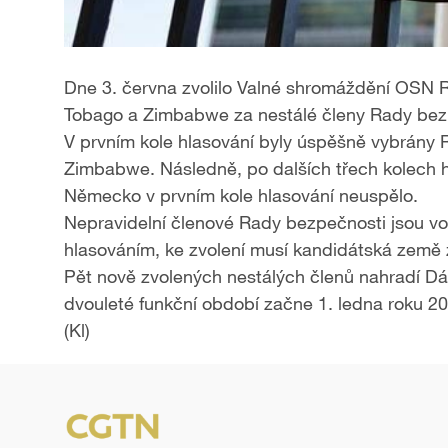
Dne 3. června zvolilo Valné shromáždění OSN R
Tobago a Zimbabwe za nestálé členy Rady bezp
V prvním kole hlasování byly úspěšně vybrány 
Zimbabwe. Následně, po dalších třech kolech hla
Německo v prvním kole hlasování neuspělo.
Nepravidelní členové Rady bezpečnosti jsou 
hlasováním, ke zvolení musí kandidátská země z
Pět nově zvolených nestálých členů nahradí Dá
dvouleté funkční období začne 1. ledna roku 20
(Kl)