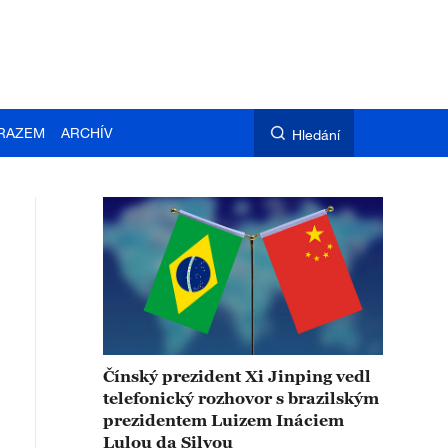
RAZEM
ARCHÍV
Hledání
Čínský prezident Xi Jinping vedl
telefonický rozhovor s brazilským
prezidentem Luizem Ináciem
Lulou da Silvou