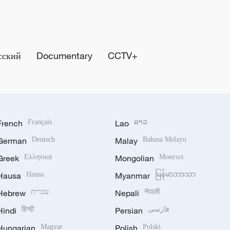
сский
Documentary
CCTV+
French
Français
Lao
ລາວ
German
Deutsch
Malay
Bahasa Melayu
Greek
Ελληνικά
Mongolian
Монгол
Hausa
Hausa
Myanmar
မြန်မာဘာသာ
Hebrew
עברית
Nepali
नेपाली
Hindi
हिन्दी
Persian
فارسی
Hungarian
Magyar
Polish
Polski