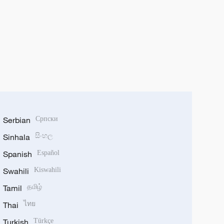
Serbian
Српски
Sinhala
සිංහල
Spanish
Español
Swahili
Kiswahili
Tamil
தமிழ்
Thai
ไทย
Turkish
Türkçe