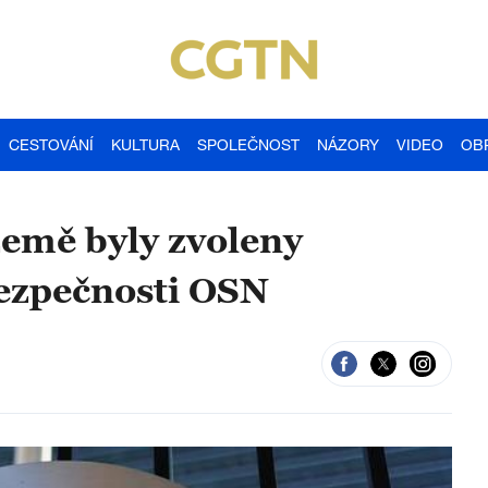
CESTOVÁNÍ
KULTURA
SPOLEČNOST
NÁZORY
VIDEO
OB
země byly zvoleny
bezpečnosti OSN