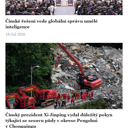
Čínské řešení vede globální správu umělé
inteligence
18-Jul-2026
Čínský prezident Xi Jinping vydal důležitý pokyn
týkající se sesuvu půdy v okrese Pengshui
v Chongqingu