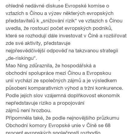
ohledně nedávné diskuse Evropské komise o
vztazích s Čínou a výzev některých evropských
představitelů k „snižování rizik“ ve vztazích s Čínou
uvedla, že rostoucí počet evropských podniků,
které se rozhodují dále investovat v Číně a rozšiřovat
zde své aktivity, představuje
nejpřesvědčivější odpověď na takzvanou strategii
„de-riskingu“.
Mao Ning zdůraznila, že hospodářská a
obchodní spolupráce mezi Čínou a Evropskou
unií vychází ze společných zájmů a je výsledkem
působení komparativních výhod a tržní konkurence.
Podle jejích slov vzájemná doplňkovost ekonomik
nepředstavuje riziko a propojování
zájmů není hrozbou.
Připomněla také, že podle nejnovějšího průzkumu
Obchodní komory Evropské unie v Číně se 68
procent evropských společností rozhodlo