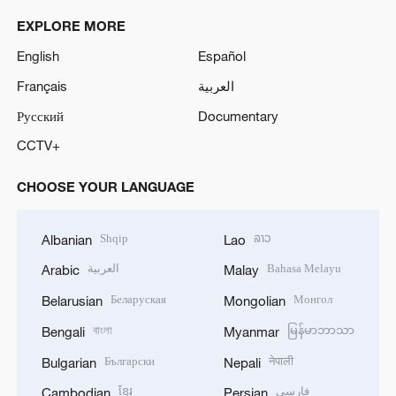
EXPLORE MORE
English
Español
Français
العربية
Русский
Documentary
CCTV+
CHOOSE YOUR LANGUAGE
Shqip
ລາວ
Albanian
Lao
العربية
Bahasa Melayu
Arabic
Malay
Беларуская
Монгол
Belarusian
Mongolian
বাংলা
မြန်မာဘာသာ
Bengali
Myanmar
Български
नेपाली
Bulgarian
Nepali
ខ្មែរ
فارسی
Cambodian
Persian