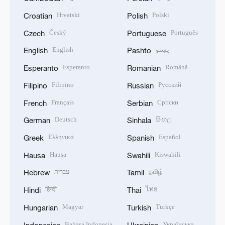
Hrvatski
Polski
Croatian
Polish
Český
Português
Czech
Portuguese
English
پښتو
English
Pashto
Esperanto
Română
Esperanto
Romanian
Filipino
Русский
Filipino
Russian
Français
Српски
French
Serbian
Deutsch
සිංහල
German
Sinhala
Ελληνικά
Español
Greek
Spanish
Hausa
Kiswahili
Hausa
Swahili
עברית
தமிழ்
Hebrew
Tamil
हिन्दी
ไทย
Hindi
Thai
Magyar
Türkçe
Hungarian
Turkish
Bahasa Indonesia
Українська
Indonesian
Ukrainian