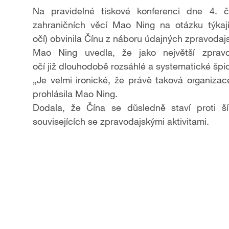
Na pravidelné tiskové konferenci dne 4. č
zahraničních věcí
Mao Ning
na otázku týkají
o
č
í)
obvinila Čínu z náboru údajných zpravodaj
Mao Ning uvedla, že jako největší zprav
o
č
í
již dlouhodobě rozsáhlé a systematické špi
„Je velmi ironické, že právě taková organizac
prohlásila Mao Ning.
Dodala, že Čína se důsledně staví proti ší
souvisejících se zpravodajskými aktivitami.