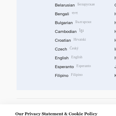
Belarusian
Беларуская
Bengali
বাংলা
Bulgarian
Български
Cambodian
ខ្មែរ
Croatian
Hrvatski
Czech
Český
English
English
Esperanto
Esperanto
Filipino
Filipino
DOWNLOAD OUR APP
Our Privacy Statement & Cookie Policy