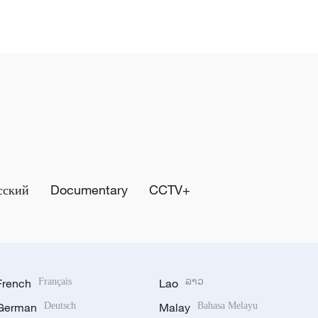
сский
Documentary
CCTV+
French
Français
Lao
ລາວ
German
Deutsch
Malay
Bahasa Melayu