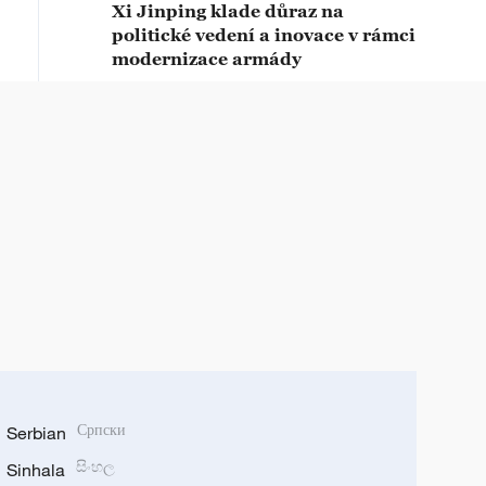
Xi Jinping klade důraz na
politické vedení a inovace v rámci
modernizace armády
Serbian
Српски
Sinhala
සිංහල