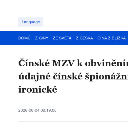
Language
DOMŮ
Z ČÍNY
ZE SVĚTA
Z ČESKA
ČÍNA Z BLÍZKA
Čínské MZV k obviněním
údajné čínské špionážní
ironické
2026-06-04 09:19:06