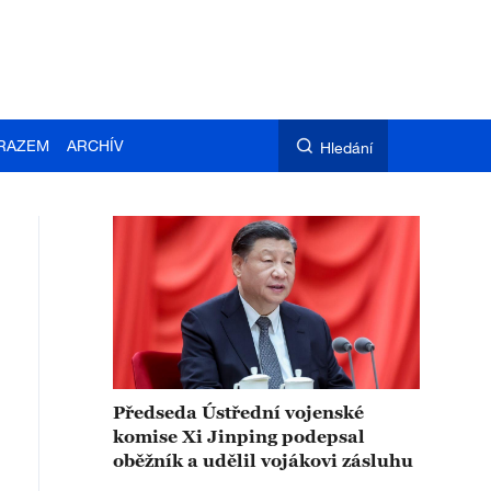
RAZEM
ARCHÍV
Hledání
Předseda Ústřední vojenské
komise Xi Jinping podepsal
oběžník a udělil vojákovi zásluhu