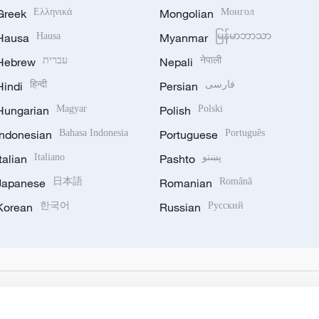
Greek
Ελληνικά
Mongolian
Монгол
Hausa
Hausa
Myanmar
မြန်မာဘာသာ
Hebrew
עברית
Nepali
नेपाली
Hindi
हिन्दी
Persian
فارسی
Hungarian
Magyar
Polish
Polski
Indonesian
Bahasa Indonesia
Portuguese
Português
Italian
Italiano
Pashto
پښتو
Japanese
日本語
Romanian
Română
Korean
한국어
Russian
Русский