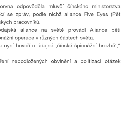
ervna odpověděla mluvčí čínského ministerstva
cí se zpráv, podle nichž aliance
Five Eyes (Pět
ských pracovníků.
odajská aliance na světě provádí
Aliance pěti
onážní operace v různých částech světa.
e nyní hovoří o údajné ‚čínské špionážní hrozbě‘,“
ření nepodložených obvinění a politizaci otázek