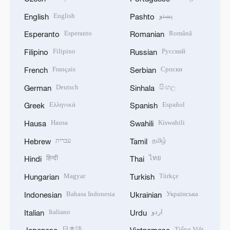
English
پښتو
English
Pashto
Esperanto
Română
Esperanto
Romanian
Filipino
Русский
Filipino
Russian
Français
Српски
French
Serbian
Deutsch
සිංහල
German
Sinhala
Ελληνικά
Español
Greek
Spanish
Hausa
Kiswahili
Hausa
Swahili
עברית
தமிழ்
Hebrew
Tamil
हिन्दी
ไทย
Hindi
Thai
Magyar
Türkçe
Hungarian
Turkish
Bahasa Indonesia
Українська
Indonesian
Ukrainian
Italiano
اردو
Italian
Urdu
日本語
Tiếng Việt