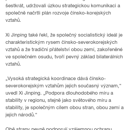
šestkrát, udržovali úzkou strategickou komunikaci a
společně načrtli plán rozvoje čínsko-korejských
vztahů.
Xi Jinping také řekl, že společný socialistický ideál je
charakteristickým rysem čínsko-severokorejských
vztahů a že tradiční přátelství obou zemí, zakořeněné
ve společném osudu, tvoří pevný základ bilaterálních
vztahů.
„Vysoká strategická koordinace dává čínsko-
severokorejským vztahům jejich současný význam,“
uvedl Xi Jinping. „Podpora dlouhodobého míru a
stability v regionu, stejně jako světového míru a
stability, je společným cílem obou stran, obou zemí a
jejich národů.“
Obě strany pevně podporují vzájemnou ochranu