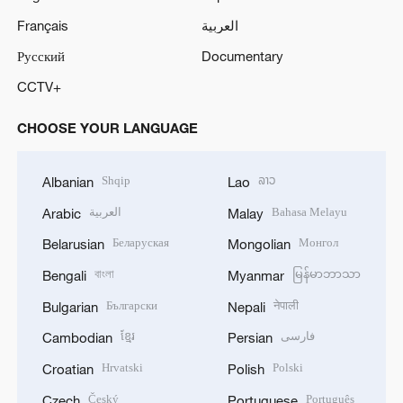
Français
العربية
Русский
Documentary
CCTV+
CHOOSE YOUR LANGUAGE
Shqip
ລາວ
Albanian
Lao
العربية
Bahasa Melayu
Arabic
Malay
Беларуская
Монгол
Belarusian
Mongolian
বাংলা
မြန်မာဘာသာ
Bengali
Myanmar
Български
नेपाली
Bulgarian
Nepali
ខ្មែរ
فارسی
Cambodian
Persian
Hrvatski
Polski
Croatian
Polish
Český
Português
Czech
Portuguese