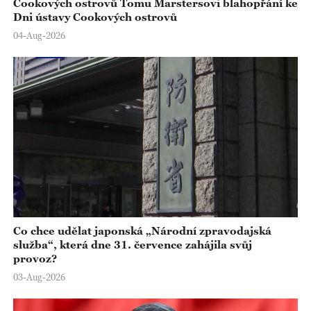
Cookových ostrovů Tomu Marstersovi blahopřání ke
Dni ústavy Cookových ostrovů
04-Aug-2026
Co chce udělat japonská „Národní zpravodajská
služba“, která dne 31. července zahájila svůj
provoz?
03-Aug-2026