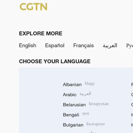
EXPLORE MORE
English
Español
Français
العربية
Ру
CHOOSE YOUR LANGUAGE
Albanian
Shqip
Arabic
العربية
Belarusian
Беларуская
Bengali
বাংলা
Bulgarian
Български