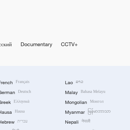
сский
Documentary
CCTV+
French
Français
Lao
ລາວ
German
Deutsch
Malay
Bahasa Melayu
Greek
Ελληνικά
Mongolian
Монгол
Hausa
Hausa
Myanmar
မြန်မာဘာသာ
Hebrew
עברית
Nepali
नेपाली