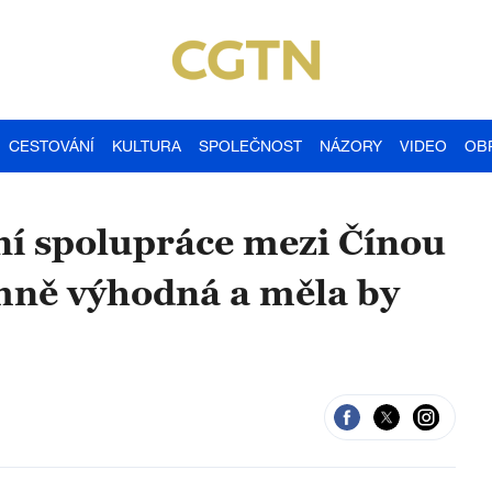
CESTOVÁNÍ
KULTURA
SPOLEČNOST
NÁZORY
VIDEO
OB
í spolupráce mezi Čínou
mně výhodná a měla by