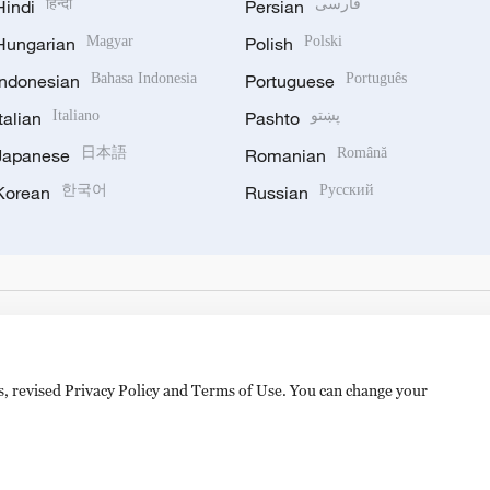
Hindi
हिन्दी
Persian
فارسی
Hungarian
Magyar
Polish
Polski
Indonesian
Bahasa Indonesia
Portuguese
Português
Italian
Italiano
Pashto
پښتو
Japanese
日本語
Romanian
Română
Korean
한국어
Russian
Русский
es, revised Privacy Policy and Terms of Use. You can change your
备 11010502050052号
Disinformation report hotline: 010-8506146