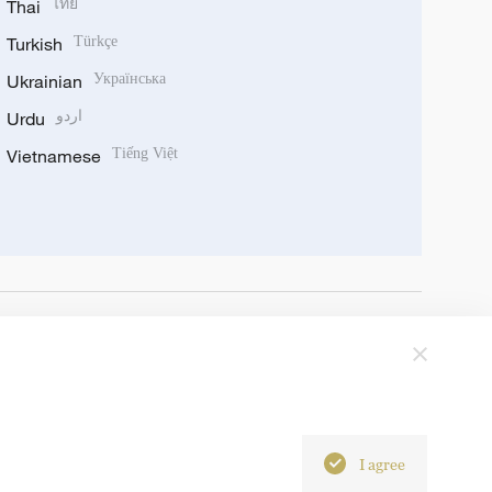
Thai
ไทย
Turkish
Türkçe
Ukrainian
Українська
Urdu
اردو
Vietnamese
Tiếng Việt
I agree
6