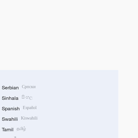
Serbian
Српски
Sinhala
සිංහල
Spanish
Español
Swahili
Kiswahili
Tamil
தமிழ்