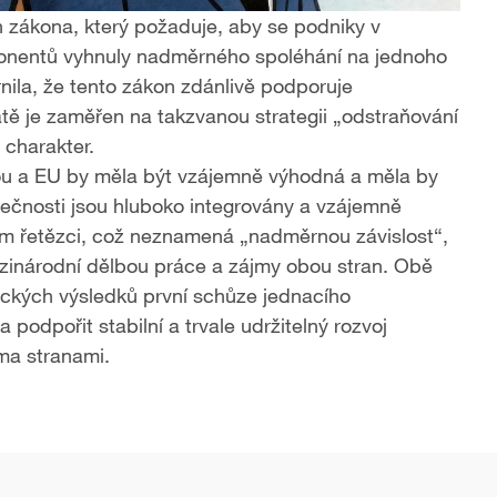
 zákona, který požaduje, aby se podniky v
ponentů vyhnuly nadměrného spoléhání na jednoho
ila, že tento zákon zdánlivě podporuje
atě je zaměřen na takzvanou strategii „odstraňování
ý charakter.
u a EU by měla být vzájemně výhodná a měla by
lečnosti jsou hluboko integrovány a vzájemně
ém řetězci, což neznamená „nadměrnou závislost“,
zinárodní dělbou práce a zájmy obou stran. Obě
ických výsledků první schůze jednacího
odpořit stabilní a trvale udržitelný rozvoj
ma stranami.