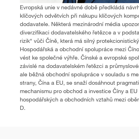
Evropská unie v nedávné době předkládá návrh
klíčových odvětvích při nákupu klíčových kom
dodavatele. Některá mezinárodní média upozorn
diverzifikaci dodavatelského řetězce a v podst
rizik“ vůči Číně, která má silný protekcionistick
Hospodářská a obchodní spolupráce mezi Číno
vést ke společné výhře. Čínské a evropské spo
závislé na dodavatelském řetězci a průmyslov
ale běžná obchodní spolupráce v souladu s me
strany, Čína a EU, se snaží dosáhnout pragmat
mechanismu pro obchod a investice Číny a EU a p
hospodářských a obchodních vztahů mezi obě
D.