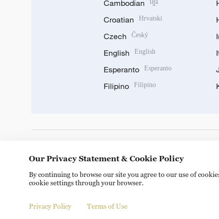
Cambodian
ខ្មែរ
Croatian
Hrvatski
Czech
Český
English
English
Esperanto
Esperanto
Filipino
Filipino
DOWNLOAD OUR APP
Our Privacy Statement & Cookie Policy
By continuing to browse our site you agree to our use of cooki
cookie settings through your browser.
Privacy Policy
Terms of Use
Copyright © 2024 CGTN.
京ICP备20000184号
京公网安