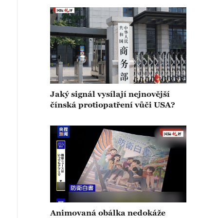
Jaký signál vysílají nejnovější
čínská protiopatření vůči USA?
Animovaná obálka nedokáže