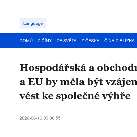
Language
DOMŮ
Z ČÍNY
ZE SVĚTA
Z ČESKA
ČÍNA Z BLÍZKA
Hospodářská a obchodn
a EU by měla být vzáje
vést ke společné výhře
2026-06-16 09:06:55