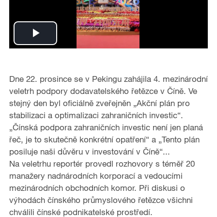
P
l
Dne 22. prosince se v Pekingu zahájila 4. mezinárodní
a
veletrh podpory dodavatelského řetězce v Číně. Ve
stejný den byl oficiálně zveřejněn „Akční plán pro
y
stabilizaci a optimalizaci zahraničních investic“.
„Čínská podpora zahraničních investic není jen planá
V
řeč, je to skutečně konkrétní opatření“ a „Tento plán
i
posiluje naši důvěru v investování v Číně“...
Na veletrhu reportér provedl rozhovory s téměř 20
d
manažery nadnárodních korporací a vedoucími
mezinárodních obchodních komor. Při diskusi o
e
výhodách čínského průmyslového řetězce všichni
chválili čínské podnikatelské prostředí.