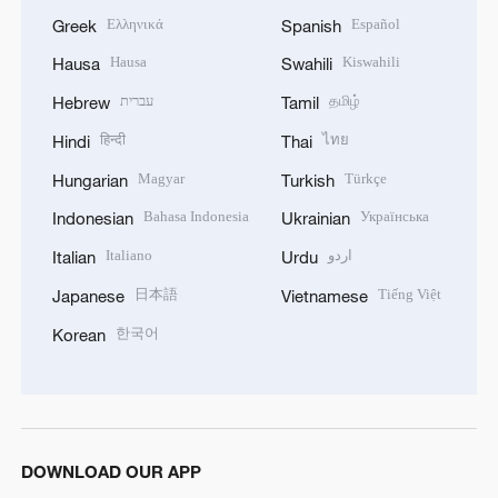
Ελληνικά
Español
Greek
Spanish
Hausa
Kiswahili
Hausa
Swahili
עברית
தமிழ்
Hebrew
Tamil
हिन्दी
ไทย
Hindi
Thai
Magyar
Türkçe
Hungarian
Turkish
Bahasa Indonesia
Українська
Indonesian
Ukrainian
Italiano
اردو
Italian
Urdu
日本語
Tiếng Việt
Japanese
Vietnamese
한국어
Korean
DOWNLOAD OUR APP