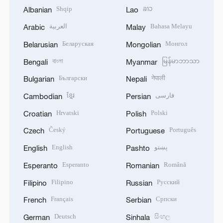
Shqip
ລາວ
Albanian
Lao
العربية
Bahasa Melayu
Arabic
Malay
Беларуская
Монгол
Belarusian
Mongolian
বাংলা
မြန်မာဘာသာ
Bengali
Myanmar
Български
नेपाली
Bulgarian
Nepali
ខ្មែរ
فارسی
Cambodian
Persian
Hrvatski
Polski
Croatian
Polish
Český
Português
Czech
Portuguese
English
پښتو
English
Pashto
Esperanto
Română
Esperanto
Romanian
Filipino
Русский
Filipino
Russian
Français
Српски
French
Serbian
Deutsch
සිංහල
German
Sinhala