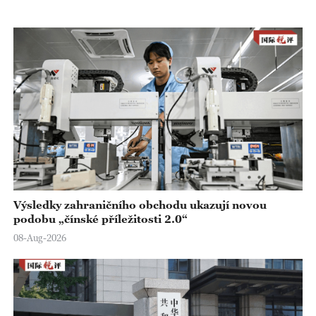
o
Výsledky zahraničního obchodu ukazují novou
podobu „čínské příležitosti 2.0“
08-Aug-2026