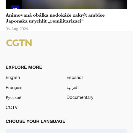
Animovaná obálka nedokáže zakrýt ambice
Japonska urychlit „remilitarizaci“
06-Aug-2026
EXPLORE MORE
English
Español
Français
العربية
Русский
Documentary
CCTV+
CHOOSE YOUR LANGUAGE