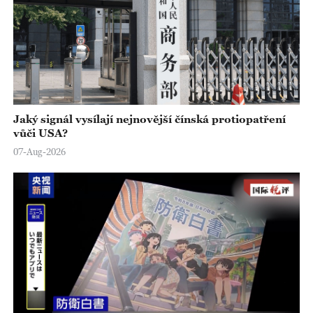
Jaký signál vysílají nejnovější čínská protiopatření
vůči USA?
07-Aug-2026