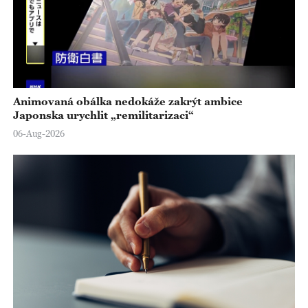
Animovaná obálka nedokáže zakrýt ambice
Japonska urychlit „remilitarizaci“
06-Aug-2026