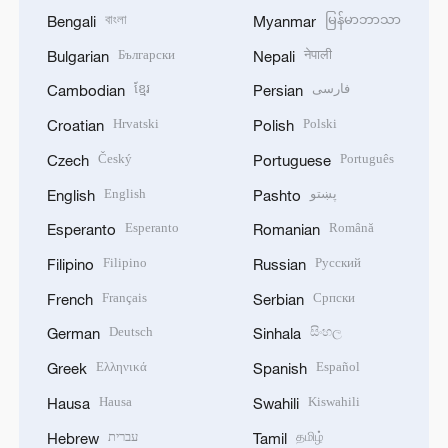
বাংলা
မြန်မာဘာသာ
Bengali
Myanmar
Български
नेपाली
Bulgarian
Nepali
ខ្មែរ
فارسی
Cambodian
Persian
Hrvatski
Polski
Croatian
Polish
Český
Português
Czech
Portuguese
English
پښتو
English
Pashto
Esperanto
Română
Esperanto
Romanian
Filipino
Русский
Filipino
Russian
Français
Српски
French
Serbian
Deutsch
සිංහල
German
Sinhala
Ελληνικά
Español
Greek
Spanish
Hausa
Kiswahili
Hausa
Swahili
עברית
தமிழ்
Hebrew
Tamil