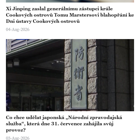
Xi Jinping zaslal generálnímu zástupci krále
Cookových ostrovů Tomu Marstersovi blahopřání ke
Dni ústavy Cookových ostrovů
04-Aug-2026
Co chce udělat japonská „Národní zpravodajská
služba“, která dne 31. července zahájila svůj
provoz?
03-Aug-2026