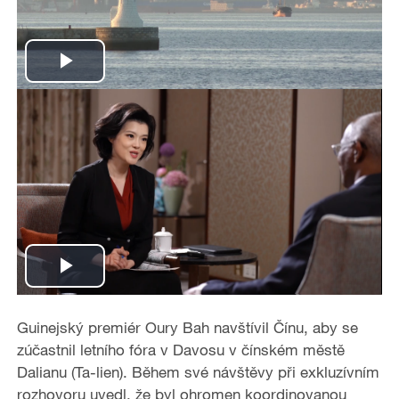
P
l
a
y
V
i
P
d
l
Guinejský premiér Oury Bah navštívil Čínu, aby se
zúčastnil letního fóra v Davosu v čínském městě
e
a
Dalianu (Ta-lien). Během své návštěvy při exkluzívním
rozhovoru uvedl, že byl ohromen koordinovanou