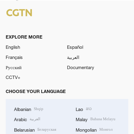
EXPLORE MORE
English
Español
Français
العربية
Русский
Documentary
CCTV+
CHOOSE YOUR LANGUAGE
Shqip
ລາວ
Albanian
Lao
العربية
Bahasa Melayu
Arabic
Malay
Беларуская
Монгол
Belarusian
Mongolian