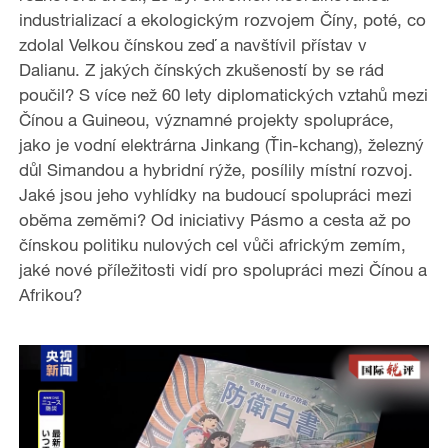
o
y
industrializací a ekologickým rozvojem Číny, poté, co
zdolal Velkou čínskou zeď a navštívil přístav v
V
Dalianu. Z jakých čínských zkušeností by se rád
i
poučil? S více než 60 lety diplomatických vztahů mezi
Čínou a Guineou, významné projekty spolupráce,
d
jako je vodní elektrárna Jinkang (Ťin-kchang), železný
důl Simandou a hybridní rýže, posílily místní rozvoj.
e
Jaké jsou jeho vyhlídky na budoucí spolupráci mezi
oběma zeměmi? Od iniciativy Pásmo a cesta až po
o
čínskou politiku nulových cel vůči africkým zemím,
jaké nové příležitosti vidí pro spolupráci mezi Čínou a
Afrikou?