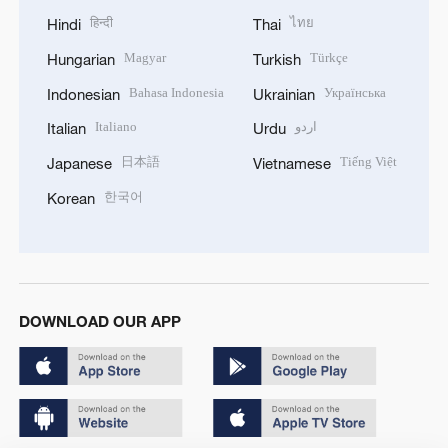
हिन्दी
ไทย
Hindi
Thai
Magyar
Türkçe
Hungarian
Turkish
Bahasa Indonesia
Українська
Indonesian
Ukrainian
Italiano
اردو
Italian
Urdu
日本語
Tiếng Việt
Japanese
Vietnamese
한국어
Korean
DOWNLOAD OUR APP