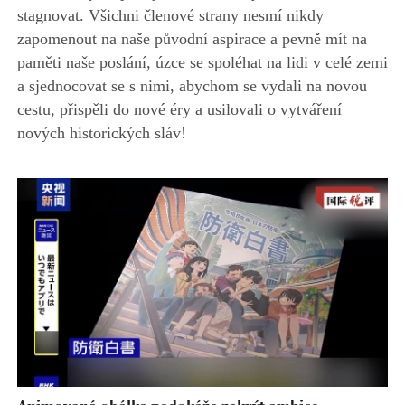
stagnovat. Všichni členové strany nesmí nikdy
zapomenout na naše původní aspirace a pevně mít na
paměti naše poslání, úzce se spoléhat na lidi v celé zemi
a sjednocovat se s nimi, abychom se vydali na novou
cestu, přispěli do nové éry a usilovali o vytváření
nových historických sláv!
Animovaná obálka nedokáže zakrýt ambice