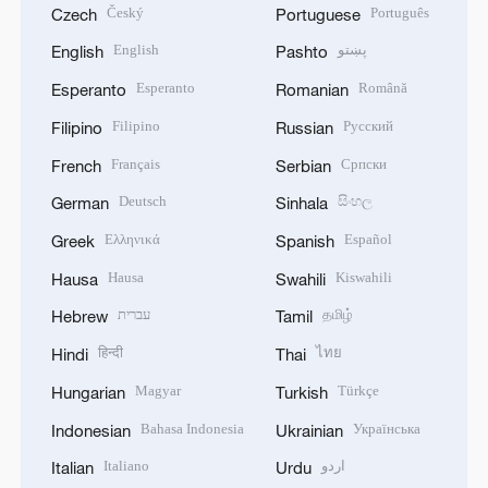
Český
Português
Czech
Portuguese
English
پښتو
English
Pashto
Esperanto
Română
Esperanto
Romanian
Filipino
Русский
Filipino
Russian
Français
Српски
French
Serbian
Deutsch
සිංහල
German
Sinhala
Ελληνικά
Español
Greek
Spanish
Hausa
Kiswahili
Hausa
Swahili
עברית
தமிழ்
Hebrew
Tamil
हिन्दी
ไทย
Hindi
Thai
Magyar
Türkçe
Hungarian
Turkish
Bahasa Indonesia
Українська
Indonesian
Ukrainian
Italiano
اردو
Italian
Urdu