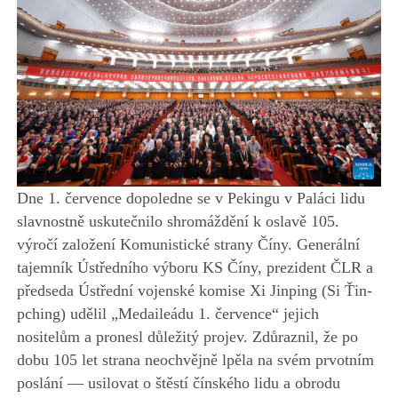
Dne 1. července dopoledne se v Pekingu v Paláci lidu
slavnostně uskutečnilo shromáždění k oslavě 105.
výročí založení Komunistické strany Číny. Generální
tajemník Ústředního výboru KS Číny, prezident ČLR a
předseda Ústřední vojenské komise Xi Jinping (Si Ťin-
pching) udělil „Medaileádu 1. července“ jejich
nositelům a pronesl důležitý projev. Zdůraznil, že po
dobu 105 let strana neochvějně lpěla na svém prvotním
poslání — usilovat o štěstí čínského lidu a obrodu