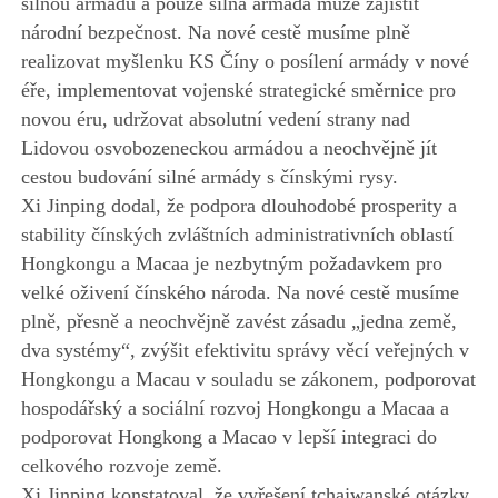
silnou armádu a pouze silná armáda může zajistit
národní bezpečnost. Na nové cestě musíme plně
realizovat myšlenku KS Číny o posílení armády v nové
éře, implementovat vojenské strategické směrnice pro
novou éru, udržovat absolutní vedení strany nad
Lidovou osvobozeneckou armádou a neochvějně jít
cestou budování silné armády s čínskými rysy.
Xi Jinping dodal, že podpora dlouhodobé prosperity a
stability čínských zvláštních administrativních oblastí
Hongkongu a Macaa je nezbytným požadavkem pro
velké oživení čínského národa. Na nové cestě musíme
plně, přesně a neochvějně zavést zásadu „jedna země,
dva systémy“, zvýšit efektivitu správy věcí veřejných v
Hongkongu a Macau v souladu se zákonem, podporovat
hospodářský a sociální rozvoj Hongkongu a Macaa a
podporovat Hongkong a Macao v lepší integraci do
celkového rozvoje země.
Xi Jinping konstatoval, že vyřešení tchajwanské otázky