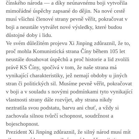
čínského národa — a díky neúnavnému boji vytvořila
mimořádné úspěchy zapsané do dějin. Na nové cestě
musí všichni členové strany pevně věřit, pokračovat v
boji a neustále vytvářet nové výsledky, které budou
důstojné doby i lidu.
Ve svém důležitém projevu Xi Jinping zdůraznil, že to,
proč mohla Komunistická strana Číny během 105 let
neustále dosahovat úspěchů a proč historie a lid zvolili
právě KS Číny, spočívá v tom, že naše strana má
vynikající charakteristiky, jež nemají obdoby u jiných
stran či politických sil. Musíme pevně věřit, pokračovat
v boji a v souladu s novými podmínkami tyto vynikající
vlastnosti strany dále rozvíjet, aby strana nikdy
neztratila svou podstatu, barvu ani chuť, a vždy si
zachovala silnou tvůrčí schopnost, soudržnost a
bojeschopnost.
Prezident Xi Jinping zdůraznil, že silný národ musí mít