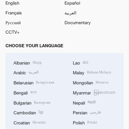
English
Español
Français
العربية
Русский
Documentary
CCTV+
CHOOSE YOUR LANGUAGE
Shqip
ລາວ
Albanian
Lao
العربية
Bahasa Melayu
Arabic
Malay
Беларуская
Монгол
Belarusian
Mongolian
বাংলা
မြန်မာဘာသာ
Bengali
Myanmar
Български
नेपाली
Bulgarian
Nepali
ខ្មែរ
فارسی
Cambodian
Persian
Hrvatski
Polski
Croatian
Polish