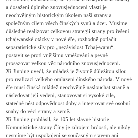
a dosažení úplného znovusjednocení vlasti je
neochvějným historickým úkolem naší strany a
společným cílem všech čínských synů a dcer. Musíme
důsledně realizovat celkovou strategii strany pro řešení
tchajwanské otázky v nové éře, rozhodně potlačit
separatistické síly pro „nezávislost Tchaj-wanu“,
postavit se proti vnějšímu vměšování a pevně
prosazovat velkou věc národního znovusjednocení.
Xi Jinping uvedl, že mládež je životně důležitou silou
pro realizaci velkého omlazení čínského národa. V nové
éře musí čínská mládež neochvějně naslouchat straně a
následovat její vedení, stanovovat si vysoké cíle,
statečně nést odpovědnost doby a integrovat své osobní
snahy do věci strany a země.
Xi Jinping prohlásil, že 105 let slavné historie
Komunistické strany Číny je zdrojem hrdosti, ale nikdy
nesmíme být uspokojeni se současným stavem ani