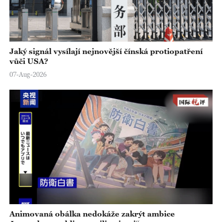
Jaký signál vysílají nejnovější čínská protiopatření
vůči USA?
07-Aug-2026
Animovaná obálka nedokáže zakrýt ambice