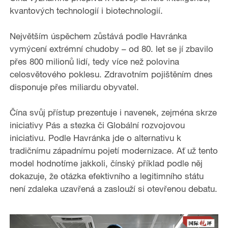
kvantových technologií i biotechnologií.
o
Největším úspěchem zůstává podle Havránka
vymýcení extrémní chudoby – od 80. let se jí zbavilo
přes 800 milionů lidí, tedy více než polovina
celosvětového poklesu. Zdravotním pojištěním dnes
disponuje přes miliardu obyvatel.
Čína svůj přístup prezentuje i navenek, zejména skrze
iniciativy Pás a stezka či Globální rozvojovou
iniciativu. Podle Havránka jde o alternativu k
tradičnímu západnímu pojetí modernizace. Ať už tento
model hodnotíme jakkoli, čínský příklad podle něj
dokazuje, že otázka efektivního a legitimního státu
není zdaleka uzavřená a zaslouží si otevřenou debatu.