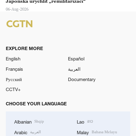
Japonska urychlit „remilitarizaci“
06-Aug-2026
EXPLORE MORE
English
Español
Français
العربية
Русский
Documentary
CCTV+
CHOOSE YOUR LANGUAGE
Shqip
ລາວ
Albanian
Lao
العربية
Bahasa Melayu
Arabic
Malay