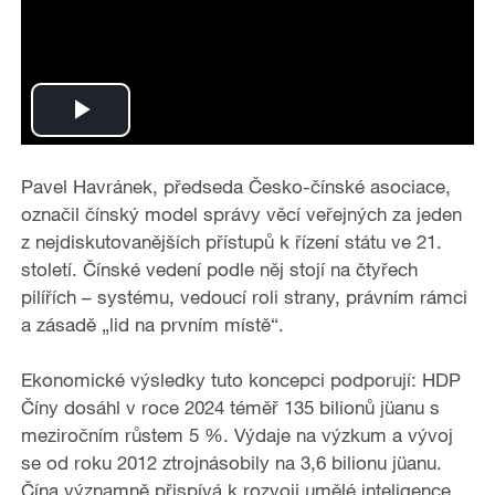
P
l
Pavel Havránek, p
ř
edseda
Č
esko-
č
ínské asociace,
ozna
č
il
č
ínský model správy věcí ve
ř
ejných za jeden
a
z nejdiskutovanějších p
ř
ístup
ů
k
ř
ízení státu ve 21.
století.
Č
ínské vedení podle něj stojí na
č
ty
ř
ech
y
pilí
ř
ích – systému, vedoucí roli strany, právním rámci
a zásadě „lid na prvním místě“.
V
i
Ekonomické výsledky tuto koncepci podporují: HDP
Číny dosáhl v roce 2024 téměř 135 bilionů jüanu s
d
meziročním růstem 5 %. Výdaje na výzkum a vývoj
se od roku 2012 ztrojnásobily na 3,6 bilionu jüanu.
e
Čína významně přispívá k rozvoji umělé inteligence,