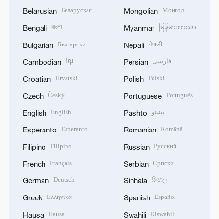
Беларуская
Монгол
Belarusian
Mongolian
বাংলা
မြန်မာဘာသာ
Bengali
Myanmar
Български
नेपाली
Bulgarian
Nepali
ខ្មែរ
فارسی
Cambodian
Persian
Hrvatski
Polski
Croatian
Polish
Český
Português
Czech
Portuguese
English
پښتو
English
Pashto
Esperanto
Română
Esperanto
Romanian
Filipino
Русский
Filipino
Russian
Français
Српски
French
Serbian
Deutsch
සිංහල
German
Sinhala
Ελληνικά
Español
Greek
Spanish
Hausa
Kiswahili
Hausa
Swahili