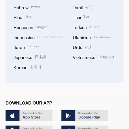
עברית
தமிழ்
Hebrew
Tamil
हिन्दी
ไทย
Hindi
Thai
Magyar
Türkçe
Hungarian
Turkish
Bahasa Indonesia
Українська
Indonesian
Ukrainian
Italiano
اردو
Italian
Urdu
日本語
Tiếng Việt
Japanese
Vietnamese
한국어
Korean
DOWNLOAD OUR APP