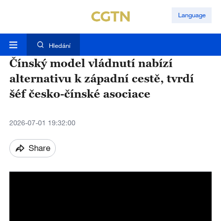
Language
Hledání
Čínský model vládnutí nabízí
alternativu k západní cestě, tvrdí
šéf česko-čínské asociace
2026-07-01 19:32:00
Share