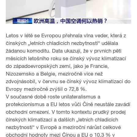
Letos v létě se Evropou přehnala vlna veder, která z
čínských „letních chladicích nezbytností“ udělala
žádanou komoditu. Data ukazují, že v prvních pěti
měsících letošního roku se čínský vývoz klimatizací
do západoevropských zemí, jako je Francie,
Nizozemsko a Belgie, meziročně více než
zdvojnásobil, v červnu se čínský vývoz klimatizací do
Evropy meziročně zvýšil o 72,8 %.
V současné době roste unilateralismus a
protekcionismus a EU letos vůči Číně neustále zavádí
obchodní omezení. V tomto kontextu prudký prodej
čínských klimatizací a dalších „letních chladicích
nezbytností“ v Evropě a meziroční nárůst celkové
obchodní hodnoty mezi Čínou a EU o 10,3 % v