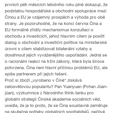
prvních pěti měsících letošního roku plně dokazují, že
podstatou hospodářské a obchodní spolupráce mezi
Čínou a EU je vzájemný prospěch a výhoda pro obě
strany. Je pozoruhodné, že na konci června Čína a
EU formálně zřídily mechanismus konzultací o
obchodu a investicích, jehož hlavním cílem je posílit
dialog o obchodní a investiční politice na ministerské
úrovni s cílem stabilizovat bilaterální vztahy a
dosáhnout jejich vyváženějšího uspořádání. Jedná se
o racionální reakci na tržní zákony, která byla široce
potvrzena. Čína není hlavní příčinou problémů EU, ale
spíše partnerem při jejich řešení.
Proč si zboží „vyrobeno v Číně“ získává
celosvětovou popularitu? Pan Yuanyuan (Pchan Jüan-
jüan), výzkumnice z Národního think-tanku pro
globální strategii Čínské akademie sociálních věd,
uvedla, že je to proto, že se Čína soustavně zaměřuje
na skutečné potřeby globálních spotřebitelů, pečlivě