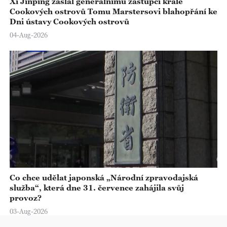
Xi Jinping zaslal generálnímu zástupci krále
Cookových ostrovů Tomu Marstersovi blahopřání ke
Dni ústavy Cookových ostrovů
04-Aug-2026
Co chce udělat japonská „Národní zpravodajská
služba“, která dne 31. července zahájila svůj
provoz?
03-Aug-2026