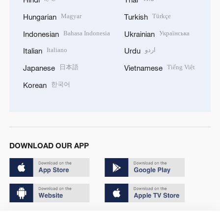
Magyar
Türkçe
Hungarian
Turkish
Bahasa Indonesia
Українська
Indonesian
Ukrainian
Italiano
اردو
Italian
Urdu
日本語
Tiếng Việt
Japanese
Vietnamese
한국어
Korean
DOWNLOAD OUR APP
Copyright © 2024 CGTN.