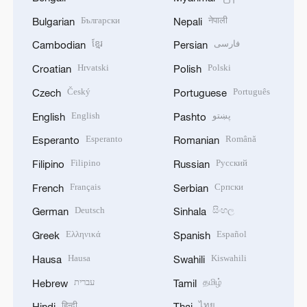
Български
नेपाली
Bulgarian
Nepali
ខ្មែរ
فارسی
Cambodian
Persian
Hrvatski
Polski
Croatian
Polish
Český
Português
Czech
Portuguese
English
پښتو
English
Pashto
Esperanto
Română
Esperanto
Romanian
Filipino
Русский
Filipino
Russian
Français
Српски
French
Serbian
Deutsch
සිංහල
German
Sinhala
Ελληνικά
Español
Greek
Spanish
Hausa
Kiswahili
Hausa
Swahili
עברית
தமிழ்
Hebrew
Tamil
हिन्दी
ไทย
Hindi
Thai