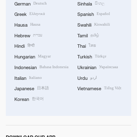
Deutsch
සිංහල
German
Sinhala
Ελληνικά
Español
Greek
Spanish
Hausa
Kiswahili
Hausa
Swahili
עברית
தமிழ்
Hebrew
Tamil
हिन्दी
ไทย
Hindi
Thai
Magyar
Türkçe
Hungarian
Turkish
Bahasa Indonesia
Українська
Indonesian
Ukrainian
Italiano
اردو
Italian
Urdu
日本語
Tiếng Việt
Japanese
Vietnamese
한국어
Korean
DOWNLOAD OUR APP