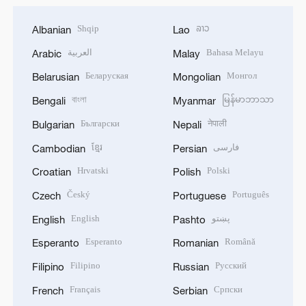
Shqip
ລາວ
Albanian
Lao
العربية
Bahasa Melayu
Arabic
Malay
Беларуская
Монгол
Belarusian
Mongolian
বাংলা
မြန်မာဘာသာ
Bengali
Myanmar
Български
नेपाली
Bulgarian
Nepali
ខ្មែរ
فارسی
Cambodian
Persian
Hrvatski
Polski
Croatian
Polish
Český
Português
Czech
Portuguese
English
پښتو
English
Pashto
Esperanto
Română
Esperanto
Romanian
Filipino
Русский
Filipino
Russian
Français
Српски
French
Serbian