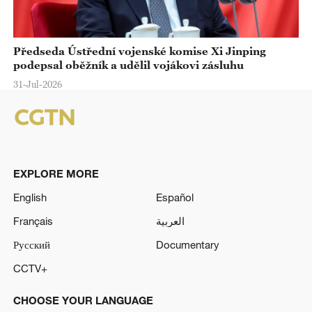
Předseda Ústřední vojenské komise Xi Jinping
podepsal oběžník a udělil vojákovi zásluhu
31-Jul-2026
EXPLORE MORE
English
Español
Français
العربية
Русский
Documentary
CCTV+
CHOOSE YOUR LANGUAGE