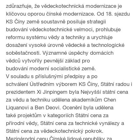
zdůrazňuje, že vědeckotechnická modernizace je
klíčovou oporou čínské modernizace. Od 18. sjezdu
KS Číny země soustavně posiluje strategii
budování vědeckotechnické velmoci, prohlubuje
reformu systému vědy a techniky a urychluje
dosažení vysoké úrovně vědecké a technologické
soběstačnosti. Významné úspěchy domácích
vědců vytvořily pevnější základ pro
budování moderní socialistické země.
V souladu s příslušnými předpisy a po
schválení Ústředním výborem KS Číny, Státní radou i
prezidentem Xi Jinpingem byla Nejvyšší státní cena
za vědu a techniku udělena akademikům Chen
Liquanovi a Ben Deovi. Ocenění byla udělena
také projektům v kategoriích Státní cena za
přírodní vědy, Státní cena za technické vynálezy a
Státní cena za vědeckotechnický pokrok.
Mezinárodní cenu Čínské lidové republiky za