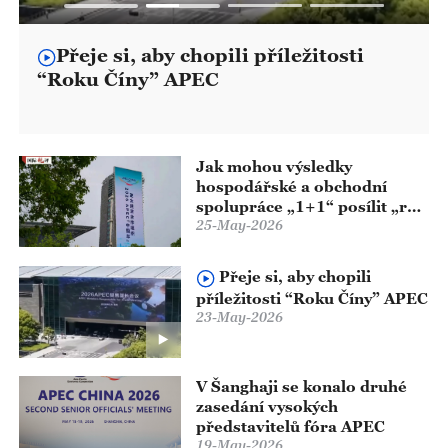
Přeje si, aby chopili příležitosti
“Roku Číny” APEC
Jak mohou výsledky
hospodářské a obchodní
spolupráce „1+1“ posílit „rok
Číny“ v APEC?
25-May-2026
Přeje si, aby chopili
příležitosti “Roku Číny” APEC
23-May-2026
V Šanghaji se konalo druhé
zasedání vysokých
představitelů fóra APEC
19-May-2026