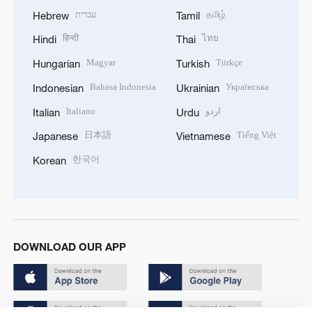
עברית
தமிழ்
Hebrew
Tamil
हिन्दी
ไทย
Hindi
Thai
Magyar
Türkçe
Hungarian
Turkish
Bahasa Indonesia
Українська
Indonesian
Ukrainian
Italiano
اردو
Italian
Urdu
日本語
Tiếng Việt
Japanese
Vietnamese
한국어
Korean
DOWNLOAD OUR APP