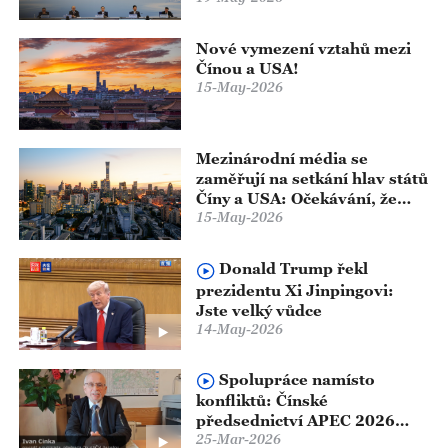
Nové vymezení vztahů mezi
Čínou a USA!
15-May-2026
Mezinárodní média se
zaměřují na setkání hlav států
Číny a USA: Očekávání, že
spolupráce obou zemí dodá
15-May-2026
světu větší stabilitu
Donald Trump řekl
prezidentu Xi Jinpingovi:
Jste velký vůdce
14-May-2026
Spolupráce namísto
konfliktů: Čínské
předsednictví APEC 2026
25-Mar-2026
klade důraz na otevřenost,