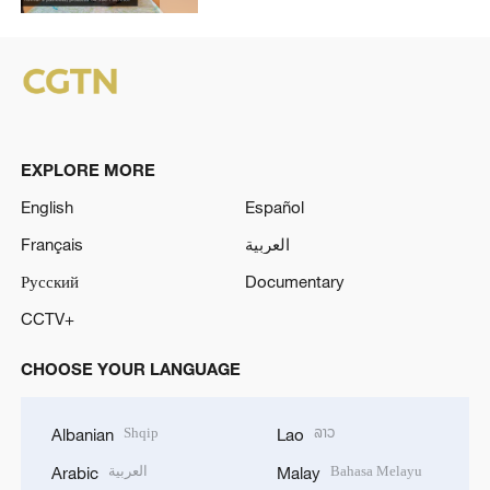
inovace a společné výzvy
EXPLORE MORE
English
Español
Français
العربية
Русский
Documentary
CCTV+
CHOOSE YOUR LANGUAGE
Shqip
ລາວ
Albanian
Lao
العربية
Bahasa Melayu
Arabic
Malay