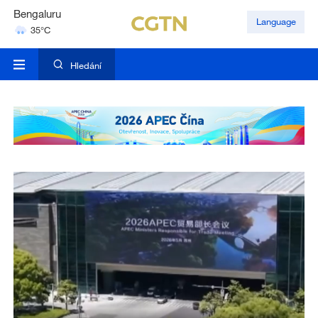
Hyderabad
Language
42°C
Mumbai
31°C
Hledání