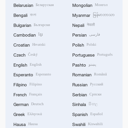
Беларуская
Монгол
Belarusian
Mongolian
বাংলা
မြန်မာဘာသာ
Bengali
Myanmar
Български
नेपाली
Bulgarian
Nepali
ខ្មែរ
فارسی
Cambodian
Persian
Hrvatski
Polski
Croatian
Polish
Český
Português
Czech
Portuguese
English
پښتو
English
Pashto
Esperanto
Română
Esperanto
Romanian
Filipino
Русский
Filipino
Russian
Français
Српски
French
Serbian
Deutsch
සිංහල
German
Sinhala
Ελληνικά
Español
Greek
Spanish
Hausa
Kiswahili
Hausa
Swahili