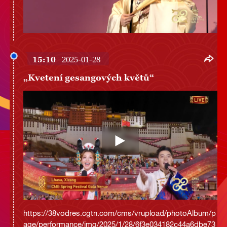
15:10
2025-01-28
„Kvetení gesangových květů“
https://38vodres.cgtn.com/cms/vrupload/photoAlbum/p
age/performance/img/2025/1/28/6f3e034182c44a6dbe73