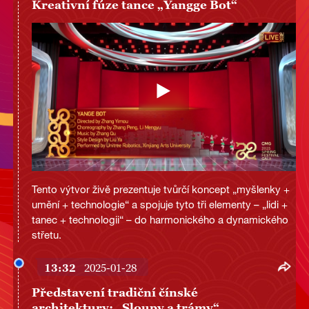
Kreativní fúze tance „Yangge Bot“
Tento výtvor živě prezentuje tvůrčí koncept „myšlenky +
umění + technologie“ a spojuje tyto tři elementy – „lidi +
tanec + technologii“ – do harmonického a dynamického
střetu.
13:32
2025-01-28
Představení tradiční čínské
architektury: „Sloupy a trámy“