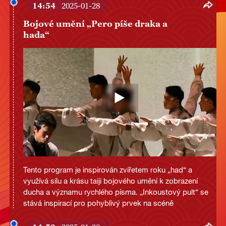
14:54
2025-01-28
Bojové umění „Pero píše draka a
hada“
Tento program je inspirován zvířetem roku „had“ a
využívá sílu a krásu taiji bojového umění k zobrazení
ducha a významu rychlého písma. „Inkoustový pult“ se
stává inspirací pro pohyblivý prvek na scéně