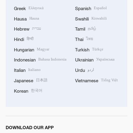
Ελληνικά
Español
Greek
Spanish
Hausa
Kiswahili
Hausa
Swahili
עברית
தமிழ்
Hebrew
Tamil
हिन्दी
ไทย
Hindi
Thai
Magyar
Türkçe
Hungarian
Turkish
Bahasa Indonesia
Українська
Indonesian
Ukrainian
Italiano
اردو
Italian
Urdu
日本語
Tiếng Việt
Japanese
Vietnamese
한국어
Korean
DOWNLOAD OUR APP