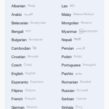
Shqip
ລາວ
Albanian
Lao
العربية
Bahasa Melayu
Arabic
Malay
Беларуская
Монгол
Belarusian
Mongolian
বাংলা
မြန်မာဘာသာ
Bengali
Myanmar
Български
नेपाली
Bulgarian
Nepali
ខ្មែរ
فارسی
Cambodian
Persian
Hrvatski
Polski
Croatian
Polish
Český
Português
Czech
Portuguese
English
پښتو
English
Pashto
Esperanto
Română
Esperanto
Romanian
Filipino
Русский
Filipino
Russian
Français
Српски
French
Serbian
Deutsch
සිංහල
German
Sinhala