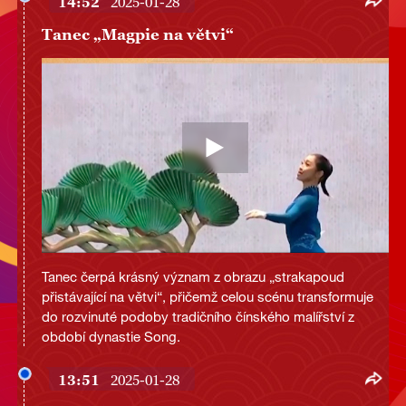
14:52
2025-01-28
Tanec „Magpie na větvi“
Tanec čerpá krásný význam z obrazu „strakapoud
přistávající na větvi“, přičemž celou scénu transformuje
do rozvinuté podoby tradičního čínského malířství z
období dynastie Song.
13:51
2025-01-28