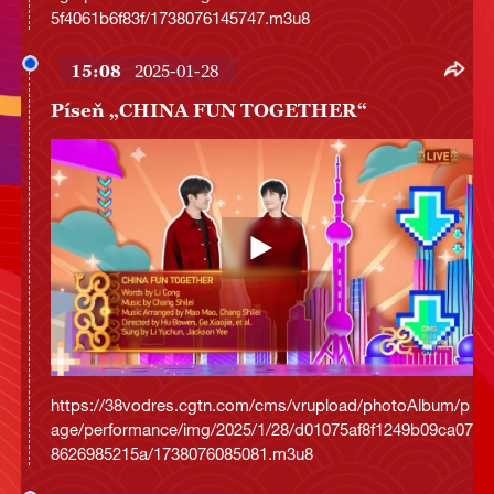
5f4061b6f83f/1738076145747.m3u8
15:08
2025-01-28
Píseň „CHINA FUN TOGETHER“
https://38vodres.cgtn.com/cms/vrupload/photoAlbum/p
age/performance/img/2025/1/28/d01075af8f1249b09ca07
8626985215a/1738076085081.m3u8