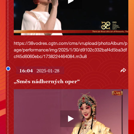
https://38vodres.cgtn.com/cms/vrupload/photoAlbum/p
age/performance/img/2025/1/30/d9102c332baf4d5ba3df
cf45d6060ebc/1738224464084.m3u8
16:04
2025-01-28
„Směs nádherných oper“