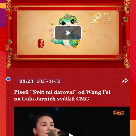
Play
Video
08:23
2025-01-30
Píseň "Svět mi daroval" od Wang Fei
na Gala Jarních svátků CMG