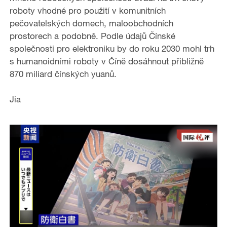
roboty vhodné pro použití v komunitních
o
pečovatelských domech, maloobchodních
prostorech a podobně. Podle údajů Čínské
společnosti pro elektroniku by do roku 2030 mohl trh
s humanoidními roboty v Číně dosáhnout přibližně
870 miliard čínských yuanů.
Jia