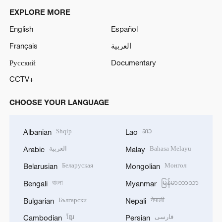
EXPLORE MORE
English
Español
Français
العربية
Русский
Documentary
CCTV+
CHOOSE YOUR LANGUAGE
Shqip
ລາວ
Albanian
Lao
العربية
Bahasa Melayu
Arabic
Malay
Беларуская
Монгол
Belarusian
Mongolian
বাংলা
မြန်မာဘာသာ
Bengali
Myanmar
Български
नेपाली
Bulgarian
Nepali
ខ្មែរ
فارسی
Cambodian
Persian