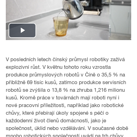
P
l
​​V posledních letech čínský průmysl robotiky zažívá
a
explozivní růst. V květnu tohoto roku vzrostla
produkce průmyslových robotů v Číně o 35,5 % na
y
přibližně 69 tisíc kusů, zatímco produkce servisních
robotů se zvýšila o 13,8 % na zhruba 1,216 milionu
V
kusů. Kromě práce v továrnách mají roboti nyní i
i
nové pracovní příležitosti, například jako robotické
chůvy, které přebírají úkoly spojené s péčí o
d
každodenní život členů domácnosti, jako je
společnost, úklid nebo vzdělávání. V současné době
e
mnoho robotických společností uvádí na trh chůvy