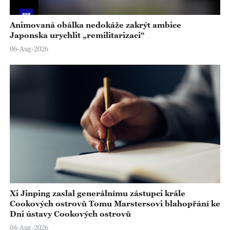
Animovaná obálka nedokáže zakrýt ambice
Japonska urychlit „remilitarizaci“
06-Aug-2026
Xi Jinping zaslal generálnímu zástupci krále
Cookových ostrovů Tomu Marstersovi blahopřání ke
Dni ústavy Cookových ostrovů
04-Aug-2026