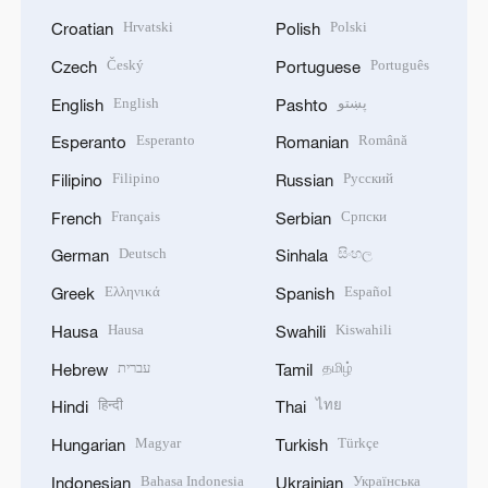
Hrvatski
Polski
Croatian
Polish
Český
Português
Czech
Portuguese
English
پښتو
English
Pashto
Esperanto
Română
Esperanto
Romanian
Filipino
Русский
Filipino
Russian
Français
Српски
French
Serbian
Deutsch
සිංහල
German
Sinhala
Ελληνικά
Español
Greek
Spanish
Hausa
Kiswahili
Hausa
Swahili
עברית
தமிழ்
Hebrew
Tamil
हिन्दी
ไทย
Hindi
Thai
Magyar
Türkçe
Hungarian
Turkish
Bahasa Indonesia
Українська
Indonesian
Ukrainian